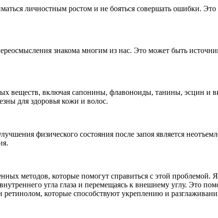
иматься личностным ростом и не бояться совершать ошибки. Это
реосмысления знакома многим из нас. Это может быть источнико
ых веществ, включая сапонины, флавоноиды, танины, эсцин и 
зны для здоровья кожи и волос.
улучшения физического состояния после запоя является неотъемл
ия.
твенных методов, которые помогут справиться с этой проблемой
 внутреннего угла глаза и перемещаясь к внешнему углу. Это п
и ретинолом, которые способствуют укреплению и разглаживани