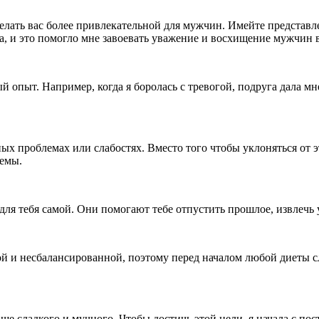
елать вас более привлекательной для мужчин. Имейте представле
а, и это помогло мне завоевать уважение и восхищение мужчин 
 опыт. Например, когда я боролась с тревогой, подруга дала мне
х проблемах или слабостях. Вместо того чтобы уклоняться от э
лемы.
для тебя самой. Они помогают тебе отпустить прошлое, извлечь 
й и несбалансированной, поэтому перед началом любой диеты сл
е сладкого и мучного. Чтобы достичь этой цели, я начала с по