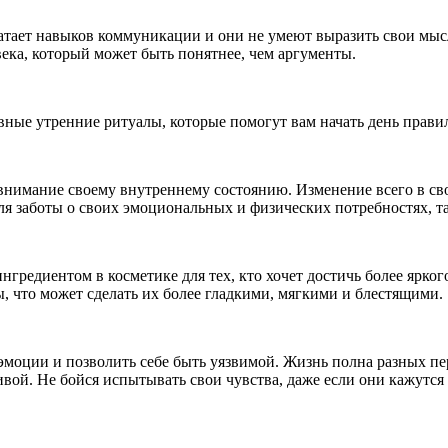
атает навыков коммуникации и они не умеют выразить свои мысл
ека, который может быть понятнее, чем аргументы.
ивные утренние ритуалы, которые помогут вам начать день прав
 внимание своему внутреннему состоянию. Изменение всего в св
заботы о своих эмоциональных и физических потребностях, таки
редиентом в косметике для тех, кто хочет достичь более яркого
, что может сделать их более гладкими, мягкими и блестящими.
 эмоции и позволить себе быть уязвимой. Жизнь полна разных пер
ивой. Не бойся испытывать свои чувства, даже если они кажутс