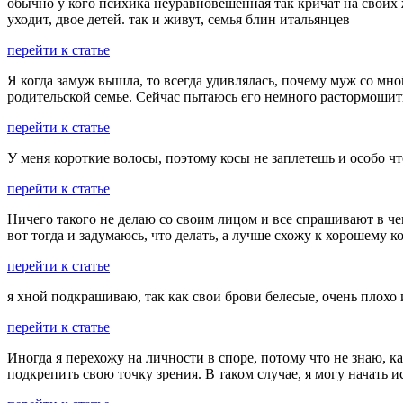
обычно у кого психика неуравновешенная так кричат на своих 
уходит, двое детей. так и живут, семья блин итальянцев
перейти к статье
Я когда замуж вышла, то всегда удивлялась, почему муж со мной
родительской семье. Сейчас пытаюсь его немного растормошить
перейти к статье
У меня короткие волосы, поэтому косы не заплетешь и особо чт
перейти к статье
Ничего такого не делаю со своим лицом и все спрашивают в чем
вот тогда и задумаюсь, что делать, а лучше схожу к хорошему к
перейти к статье
я хной подкрашиваю, так как свои брови белесые, очень плохо 
перейти к статье
Иногда я перехожу на личности в споре, потому что не знаю, к
подкрепить свою точку зрения. В таком случае, я могу начать 