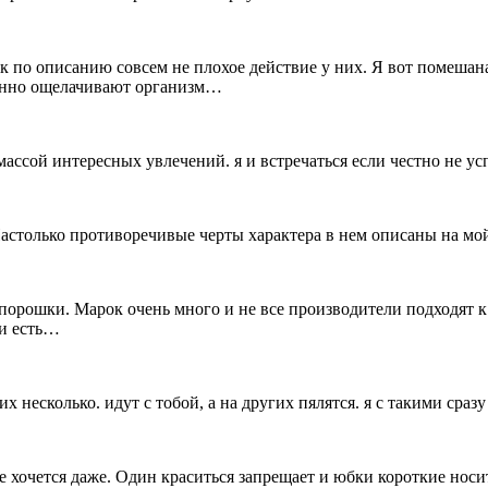
к по описанию совсем не плохое действие у них. Я вот помешана
менно ощелачивают организм…
массой интересных увлечений. я и встречаться если честно не усп
астолько противоречивые черты характера в нем описаны на мой
орошки. Марок очень много и не все производители подходят к п
ли есть…
их несколько. идут с тобой, а на других пялятся. я с такими сраз
е хочется даже. Один краситься запрещает и юбки короткие носи