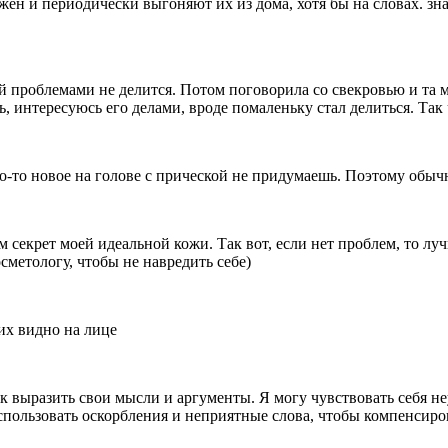
жен и периодически выгоняют их из дома, хотя бы на словах. зн
 проблемами не делится. Потом поговорила со свекровью и та мне
, интересуюсь его делами, вроде помаленьку стал делиться. Так
о-то новое на голове с прической не придумаешь. Поэтому обычн
 секрет моей идеальной кожи. Так вот, если нет проблем, то лу
осметологу, чтобы не навредить себе)
их видно на лице
ак выразить свои мысли и аргументы. Я могу чувствовать себя н
использовать оскорбления и неприятные слова, чтобы компенсиро