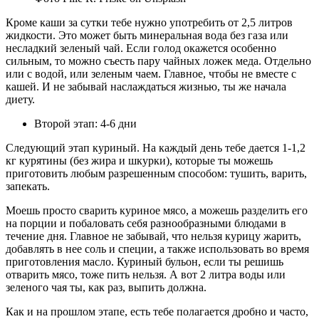
Кроме каши за сутки тебе нужно употребить от 2,5 литров
жидкости. Это может быть минеральная вода без газа или
несладкий зеленый чай. Если голод окажется особенно
сильным, то можно съесть пару чайных ложек меда. Отдельно
или с водой, или зеленым чаем. Главное, чтобы не вместе с
кашей. И не забывай наслаждаться жизнью, ты же начала
диету.
Второй этап: 4-6 дни
Следующий этап куриный. На каждый день тебе дается 1-1,2
кг курятины (без жира и шкурки), которые ты можешь
приготовить любым разрешенным способом: тушить, варить,
запекать.
Моешь просто сварить куриное мясо, а можешь разделить его
на порции и побаловать себя разнообразными блюдами в
течение дня. Главное не забывай, что нельзя курицу жарить,
добавлять в нее соль и специи, а также использовать во время
приготовления масло. Куриный бульон, если ты решишь
отварить мясо, тоже пить нельзя. А вот 2 литра воды или
зеленого чая ты, как раз, выпить должна.
Как и на прошлом этапе, есть тебе полагается дробно и часто,