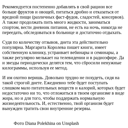
Рекомендуется постепенно добавлять в свой рацион все
больше фруктов и овощей, питаться дробно и отказаться от
вредной пищи (различных фаст-фудов, сладостей, консервов).
А также продолжать пить много жидкости, заниматься
спортом, вести дневник питания, не есть на ночь, никогда не
переедать, обследоваться в больнице и достаточно отдыхать.
Судя по количеству отзывов, диета эта действительно
популярна. Маргарита Королева пишет книги, имеет
собственную клинику, устраивает вебинары и семинары, а
также регулярно мелькает на телевидении и в радиоэфире. Да
и звезды периодически делятся тем, что сбросили ненужные
килограммы, используя ее метод.
И им охотно веришь. Довольно трудно не похудеть, сидя на
такой строгой диете. Ежедневно тебе будет поступать
слишком мало питательных веществ и калорий, которых будет
недостаточно ни то, что отложиться в твоем организме в виде
жира, но и для того, чтобы поддержать нормальную
жизнедеятельность. И, естественно, твой организм будет
вынужден тратить свои внутренние резервы.
Фото Diana Polekhina on Unsplash