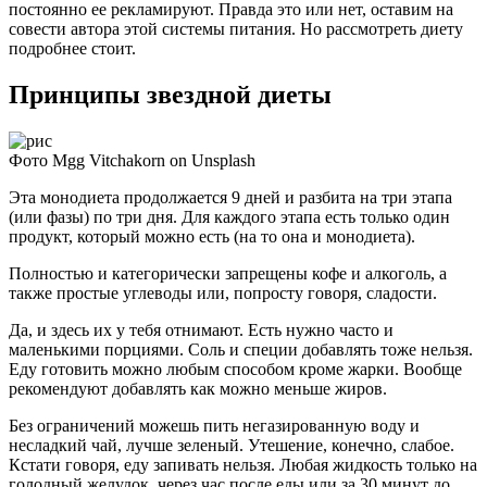
постоянно ее рекламируют. Правда это или нет, оставим на
совести автора этой системы питания. Но рассмотреть диету
подробнее стоит.
Принципы звездной диеты
Фото Mgg Vitchakorn on Unsplash
Эта монодиета продолжается 9 дней и разбита на три этапа
(или фазы) по три дня. Для каждого этапа есть только один
продукт, который можно есть (на то она и монодиета).
Полностью и категорически запрещены кофе и алкоголь, а
также простые углеводы или, попросту говоря, сладости.
Да, и здесь их у тебя отнимают. Есть нужно часто и
маленькими порциями. Соль и специи добавлять тоже нельзя.
Еду готовить можно любым способом кроме жарки. Вообще
рекомендуют добавлять как можно меньше жиров.
Без ограничений можешь пить негазированную воду и
несладкий чай, лучше зеленый. Утешение, конечно, слабое.
Кстати говоря, еду запивать нельзя. Любая жидкость только на
голодный желудок, через час после еды или за 30 минут до.