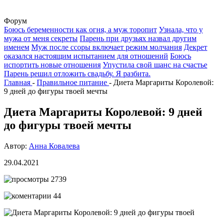
Форум
Боюсь беременности как огня, а муж торопит
Узнала, что у
мужа от меня секреты
Парень при друзьях назвал другим
именем
Муж после ссоры включает режим молчания
Декрет
оказался настоящим испытанием для отношений
Боюсь
испортить новые отношения
Упустила свой шанс на счастье
Парень решил отложить свадьбу. Я разбита.
Главная
-
Правильное питание
-
Диета Маргариты Королевой:
9 дней до фигуры твоей мечты
Диета Маргариты Королевой: 9 дней
до фигуры твоей мечты
Автор:
Анна Ковалева
29.04.2021
2739
44