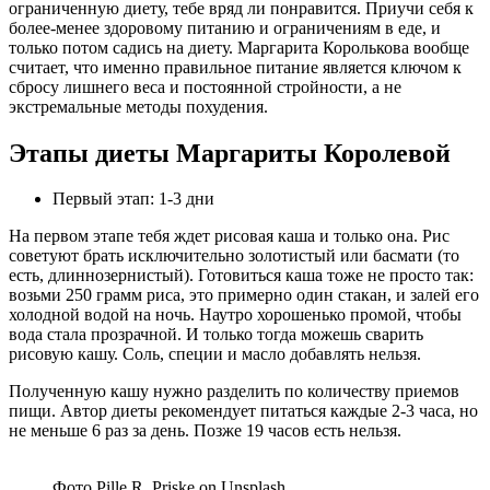
ограниченную диету, тебе вряд ли понравится. Приучи себя к
более-менее здоровому питанию и ограничениям в еде, и
только потом садись на диету. Маргарита Королькова вообще
считает, что именно правильное питание является ключом к
сбросу лишнего веса и постоянной стройности, а не
экстремальные методы похудения.
Этапы диеты Маргариты Королевой
Первый этап: 1-3 дни
На первом этапе тебя ждет рисовая каша и только она. Рис
советуют брать исключительно золотистый или басмати (то
есть, длиннозернистый). Готовиться каша тоже не просто так:
возьми 250 грамм риса, это примерно один стакан, и залей его
холодной водой на ночь. Наутро хорошенько промой, чтобы
вода стала прозрачной. И только тогда можешь сварить
рисовую кашу. Соль, специи и масло добавлять нельзя.
Полученную кашу нужно разделить по количеству приемов
пищи. Автор диеты рекомендует питаться каждые 2-3 часа, но
не меньше 6 раз за день. Позже 19 часов есть нельзя.
Фото Pille R. Priske on Unsplash