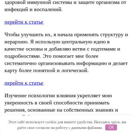
здоровой иммунной системы и защите организма от
инфекций и воспалений.
перейти к статье
Чтобы улучшить их, я начала применять структуру и
иерархию. Я использую центральную идею в
качестве основы и добавляю ветви с подтемами и
подробностями. Это помогает мне более
систематично организовывать информацию и делает
карту более понятной и логической.
перейти к статье
Изучение психологии влияния укрепляет мою
уверенность в своей способности принимать
решения, основанные на собственных знаниях и
опыте. Я больше доверяю своим интуитивным
Этот сайт использует cookie для вашего удобства. Находясь здесь, вы
ощущениям и стараюсь быть более аналитической в
даёте свое согласие на работу с данными файлами.
ОК
оценке информации и мнений, представленных