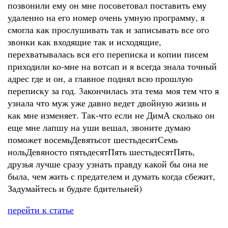
позвонили ему он мне посоветовал поставить ему
удаленно на его номер очень умную программу, я
смогла как прослушивать так и записывать все ого
звонки как входящие так и исходящие,
перехватывалась вся его переписка и копии писем
приходили ко-мне на вотсап и я всегда знала точный
адрес где и он, а главное поднял всю прошлую
переписку за год. 3акончилась эта тема моя тем что я
узнала что муж уже давно ведет двойную жизнь и
как мне изменяет. Так-что если не ДимА сколько он
еще мне лапшу на уши вешал, звоните думаю
поможет восемьДевятьсот шестьдесятСемь
нольДевяносто пятьдесятПять шестьдесятПять,
друзья лучше сразу узнать правду какой бы она не
была, чем жить с предателем и думать когда сбежит,
Задумайтесь и будьте бдительней)
перейти к статье