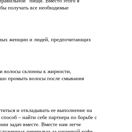
правильной” пищи. Вместо этого я
обы получать все необходимые
менных женщин и людей, предпочитающих
ши волосы склонны к жирности,
рошо промыть волосы после смывания
утиться и откладывать ее выполнение на
способ – найти себе партнера по борьбе с
ии задач вместе. Вместе нам легче
заслуженных перерывах за чашечкой кофе