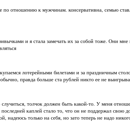
ре по отношению к мужчинам. консервативна, семью став
вычками и я стала замечать их за собой тоже. Они мне
вляться
акупаемся лотерейными билетами и за праздничным стол
еобычно, правда больше ста рублей никто ее не выигрыв
о случиться, толчок должен быть какой-то. У меня отнош
И последней каплей стало то, что он не поддержал свою до
ой, надеюсь только на себя, но зато теперь не надо нико