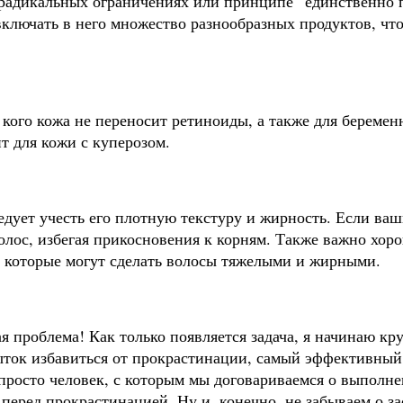
радикальных ограничениях или принципе “единственно 
включать в него множество разнообразных продуктов, чт
у кого кожа не переносит ретиноиды, а также для бере
т для кожи с куперозом.
едует учесть его плотную текстуру и жирность. Если ва
волос, избегая прикосновения к корням. Также важно хо
, которые могут сделать волосы тяжелыми и жирными.
я проблема! Как только появляется задача, я начинаю кр
ыток избавиться от прокрастинации, самый эффективный 
просто человек, с которым мы договариваемся о выполнен
ь перед прокрастинацией. Ну и, конечно, не забываем о 