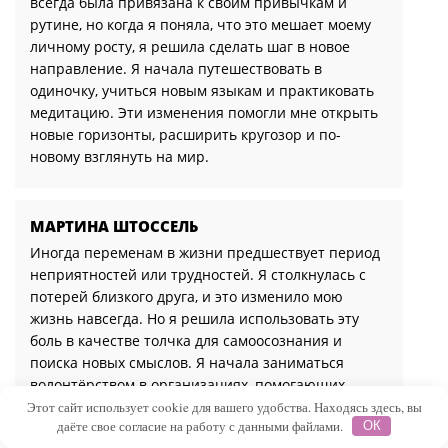
всегда была привязана к своим привычкам и
рутине, но когда я поняла, что это мешает моему
личному росту, я решила сделать шаг в новое
направление. Я начала путешествовать в
одиночку, учиться новым языкам и практиковать
медитацию. Эти изменения помогли мне открыть
новые горизонты, расширить кругозор и по-
новому взглянуть на мир.
МАРТИНА ШТОССЕЛЬ
Иногда переменам в жизни предшествует период
неприятностей или трудностей. Я столкнулась с
потерей близкого друга, и это изменило мою
жизнь навсегда. Но я решила использовать эту
боль в качестве толчка для самоосознания и
поиска новых смыслов. Я начала заниматься
волонтёрством в организациях, помогающих
людям, и обнаружила в себе силу быть опорой для
Этот сайт использует cookie для вашего удобства. Находясь здесь, вы
даёте свое согласие на работу с данными файлами.
ОК
других. Этот опыт показал мне, насколько важно