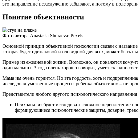
это направление незаслуженно забывают, а потому в поле зрени
Понятие объективности
Фото автора Anastasia Shuraeva: Pexels
Основной принцип объективной психологии связан с названием
которая будет одинаковой и очевидной для всех, может быть в
Пример из ежедневной жизни. Возможно, он покажется кому-то
один малыш в 3 года очень хорошо говорит, умеет складно соста
Мама им очень гордится. Но эта гордость, хоть и подкрепленн
исследовал умственные процессы ребенка объективно – не пров
Представители любого другого психологического направления 
Психоанализ будет исследовать сложное переплетение пос
формирующиеся психологические защиты, доверие, трев