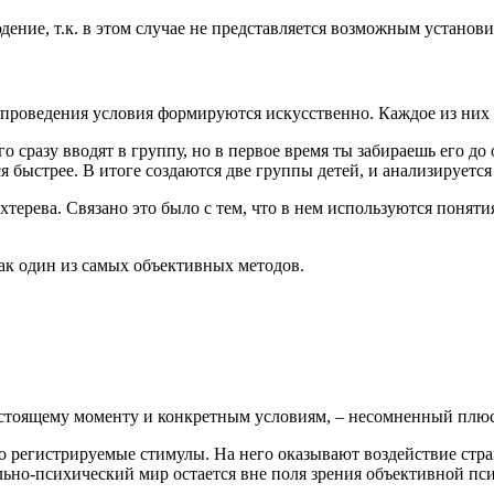
ение, т.к. в этом случае не представляется возможным установи
 проведения условия формируются искусственно. Каждое из них 
 сразу вводят в группу, но в первое время ты забираешь его до
ся быстрее. В итоге создаются две группы детей, и анализируетс
хтерева. Связано это было с тем, что в нем используются поняти
ак один из самых объективных методов.
астоящему моменту и конкретным условиям, – несомненный плюс
о регистрируемые стимулы. На него оказывают воздействие стра
льно-психический мир остается вне поля зрения объективной пс