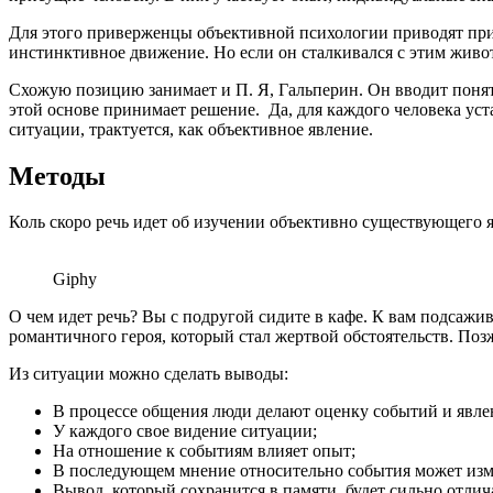
Для этого приверженцы объективной психологии приводят приме
инстинктивное движение. Но если он сталкивался с этим живот
Схожую позицию занимает и П. Я, Гальперин. Он вводит понят
этой основе принимает решение. Да, для каждого человека уста
ситуации, трактуется, как объективное явление.
Методы
Коль скоро речь идет об изучении объективно существующего я
Giphy
О чем идет речь? Вы с подругой сидите в кафе. К вам подсажи
романтичного героя, который стал жертвой обстоятельств. Позж
Из ситуации можно сделать выводы:
В процессе общения люди делают оценку событий и явлен
У каждого свое видение ситуации;
На отношение к событиям влияет опыт;
В последующем мнение относительно события может изм
Вывод, который сохранится в памяти, будет сильно отлич