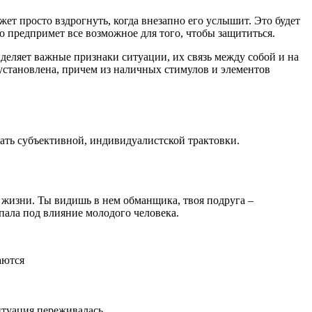
ет просто вздрогнуть, когда внезапно его услышит. Это будет
о предпримет все возможное для того, чтобы защититься.
деляет важные признаки ситуации, их связь между собой и на
т установлена, причем из наличных стимулов и элементов
кать субъективной, индивидуалистской трактовки.
й жизни. Ты видишь в нем обманщика, твоя подруга –
опала под влияние молодого человека.
аются
итуация переживалась.