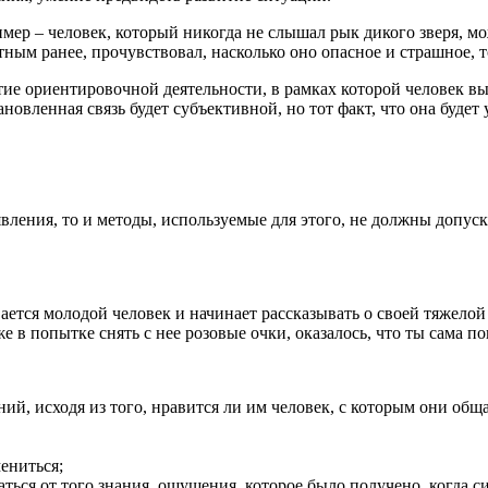
р – человек, который никогда не слышал рык дикого зверя, мож
ным ранее, прочувствовал, насколько оно опасное и страшное, т
ие ориентировочной деятельности, в рамках которой человек вы
новленная связь будет субъективной, но тот факт, что она буде
вления, то и методы, используемые для этого, не должны допус
вается молодой человек и начинает рассказывать о своей тяжело
е в попытке снять с нее розовые очки, оказалось, что ты сама п
ий, исходя из того, нравится ли им человек, с которым они общ
ениться;
аться от того знания, ощущения, которое было получено, когда с