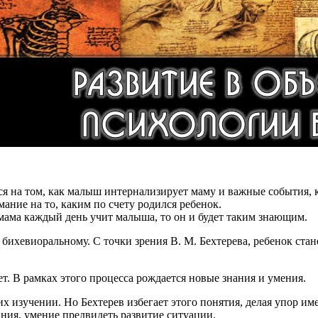
я на том, как малыш интернализирует маму и важные события, к
ание на то, каким по счету родился ребенок.
 мама каждый день учит малыша, то он и будет таким знающим.
бихевиоральному. С точки зрения В. М. Бехтерева, ребенок ста
т. В рамках этого процесса рождается новые знания и умения.
их изучении. Но Бехтерев избегает этого понятия, делая упор и
ния, умение предвидеть развитие ситуации.