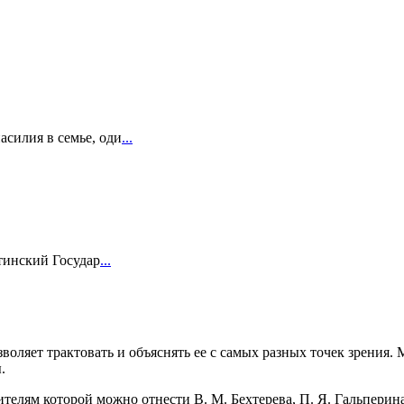
силия в семье, оди
...
тинский Государ
...
воляет трактовать и объяснять ее с самых разных точек зрения
.
ителям которой можно отнести В. М. Бехтерева, П. Я. Гальперин