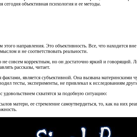
я сегодня объективная психология и ее методы.
 этого направления. Это объективность. Все, что находится вн
ымыслом и не соответствовать реальности.
 не совсем корректным, но он достаточно яркий и говорящий. Л
влять рассказы, читает.
ая фактами, является субъективной. Она вызвана материнскими 
одил тесты, эксперименты, не привлекал к исследованиям други
с удовольствием схватятся за подобную ситуацию:
ылов матери, ее стремление самоутвердиться, то, как на них ре
ожность.