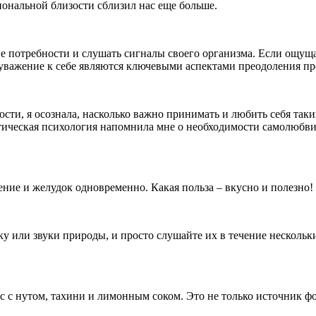
иональной близости сблизил нас еще больше.
 потребности и слушать сигналы своего организма. Если ощущае
и уважение к себе являются ключевыми аспектами преодоления п
сти, я осознала, насколько важно принимать и любить себя таки
стическая психология напомнила мне о необходимости самолюбви
ние и желудок одновременно. Какая польза – вкусно и полезно!
или звуки природы, и просто слушайте их в течение нескольки
ус с нутом, тахини и лимонным соком. Это не только источник ф