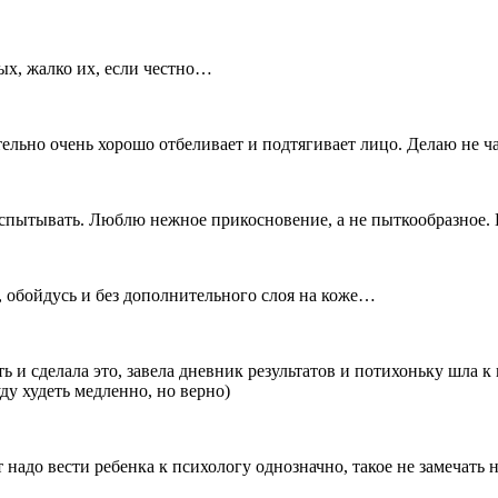
ых, жалко их, если честно…
льно очень хорошо отбеливает и подтягивает лицо. Делаю не час
 испытывать. Люблю нежное прикосновение, а не пыткообразное. 
я, обойдусь и без дополнительного слоя на коже…
и сделала это, завела дневник результатов и потихоньку шла к ц
ду худеть медленно, но верно)
надо вести ребенка к психологу однозначно, такое не замечать н