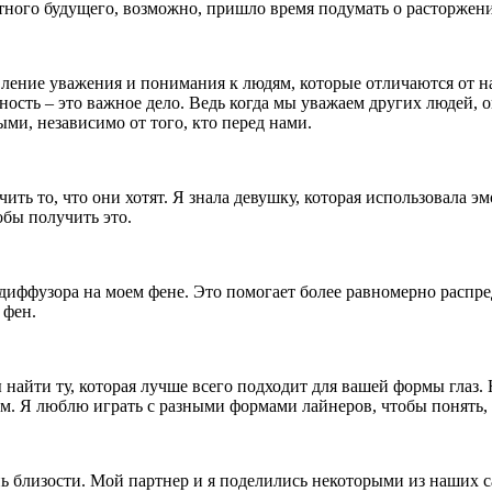
тного будущего, возможно, пришло время подумать о расторжени
явление уважения и понимания к людям, которые отличаются от н
ность – это важное дело. Ведь когда мы уважаем других людей, 
ми, независимо от того, кто перед нами.
ть то, что они хотят. Я знала девушку, которая использовала э
обы получить это.
-диффузора на моем фене. Это помогает более равномерно распр
 фен.
йти ту, которая лучше всего подходит для вашей формы глаз. Н
ым. Я люблю играть с разными формами лайнеров, чтобы понять, 
 близости. Мой партнер и я поделились некоторыми из наших са