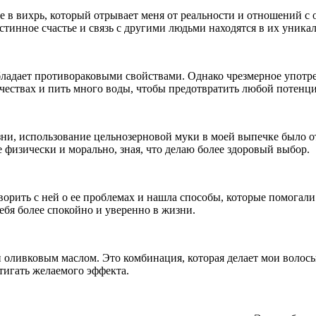
ние в вихрь, который отрывает меня от реальности и отношений
истинное счастье и связь с другими людьми находятся в их уник
бладает противораковыми свойствами. Однако чрезмерное употр
ичествах и пить много воды, чтобы предотвратить любой потенц
изни, использование цельнозерновой муки в моей выпечке было 
физически и морально, зная, что делаю более здоровый выбор.
оворить с ней о ее проблемах и нашла способы, которые помогали
ебя более спокойно и уверенно в жизни.
и оливковым маслом. Это комбинация, которая делает мои волос
тигать желаемого эффекта.