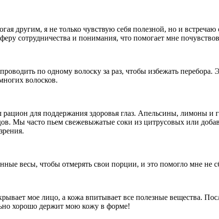
гая другим, я не только чувствую себя полезной, но и встреча
феру сотрудничества и понимания, что помогает мне почувствов
роводить по одному волоску за раз, чтобы избежать перебора. 
многих волосков.
 рацион для поддержания здоровья глаз. Апельсины, лимоны и 
дов. Мы часто пьем свежевыжатые соки из цитрусовых или добав
зрения.
ные весы, чтобы отмерять свои порции, и это помогло мне не сб
крывает мое лицо, а кожа впитывает все полезные вещества. Пос
льно хорошо держит мою кожу в форме!