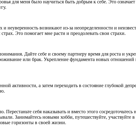
ья для меня было научиться быть добрым к себе. Это означает п
гу.
ах и неуверенность возникают из-за неопределенности и неизвес
 страх. Это помогает мне расти и преодолевать свои страхи.
понимания. Дайте себе и своему партнеру время для роста и укр
 проживание или брак. Укрепление фундамента новых отношений 
ой активности, а затем переходить в состояние глубокой депре
ию.
о. Перестаньте себя наказывать и вместо этого сосредоточьтесь 
адывали. Занимайтесь новыми хобби, путешествуйте, участвуйте в
овые горизонты в своей жизни.