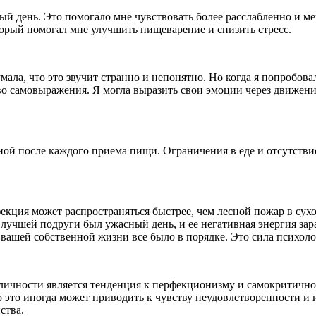
ый день. Это помогало мне чувствовать более расслабленно и ме
оторый помогал мне улучшить пищеварение и снизить стресс.
ала, что это звучит странно и непонятно. Но когда я попробовала
 самовыражения. Я могла выразить свои эмоции через движения,
ной после каждого приема пищи. Ограничения в еде и отсутств
нфекция может распространяться быстрее, чем лесной пожар в су
 лучшей подруги был ужасный день, и ее негативная энергия за
в вашей собственной жизни все было в порядке. Это сила психо
ичности является тенденция к перфекционизму и самокритичнос
 это иногда может приводить к чувству неудовлетворенности и 
ства.