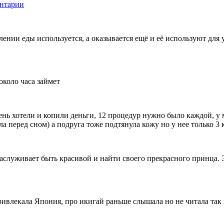
нтарии
ении еды используется, а оказывается ещё и её используют для 
около часа займет
чень хотели и копили деньги, 12 процедур нужно было каждой, у 
ла перед сном) а подруга тоже подтянула кожу но у нее только 3 
заслуживает быть красивой и найти своего прекрасного принца. 
ривлекала Япония, про икигай раньше слышала но не читала так 