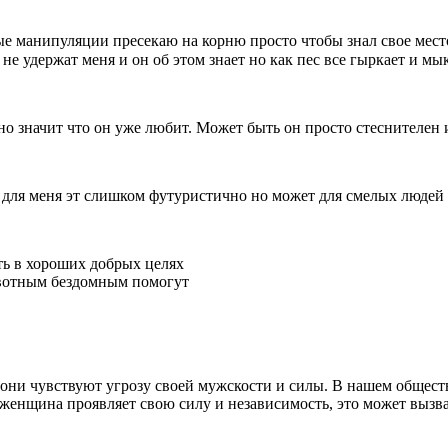
е манипуляции пресекаю на корню просто чтобы знал свое место
 не удержат меня и он об этом знает но как пес все гыркает и мы
ьно значит что он уже любит. Может быть он просто стеснителен
о для меня эт слишком футуристично но может для смелых людей 
ть в хороших добрых целях
ивотным бездомным помогут
ни чувствуют угрозу своей мужскости и силы. В нашем обществ
 женщина проявляет свою силу и независимость, это может вызва