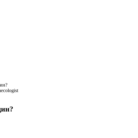
ин?
ecologist
щин?