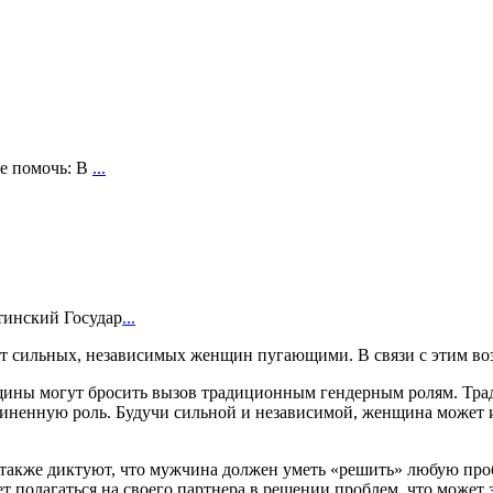
бе помочь: В
...
тинский Государ
...
ют сильных, независимых женщин пугающими. В связи с этим во
женщины могут бросить вызов традиционным гендерным ролям. 
иненную роль. Будучи сильной и независимой, женщина может и
также диктуют, что мужчина должен уметь «решить» любую пробл
т полагаться на своего партнера в решении проблем, что может