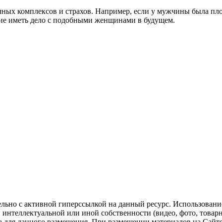
ных комплексов и страхов. Например, если у мужчины была пло
ание иметь дело с подобными женщинами в будущем.
ельно с активной гиперссылкой на данный ресурс. Использован
нтеллектуальной или иной собственности (видео, фото, товарные
для данного размещения. При размещении материалов на Сайте