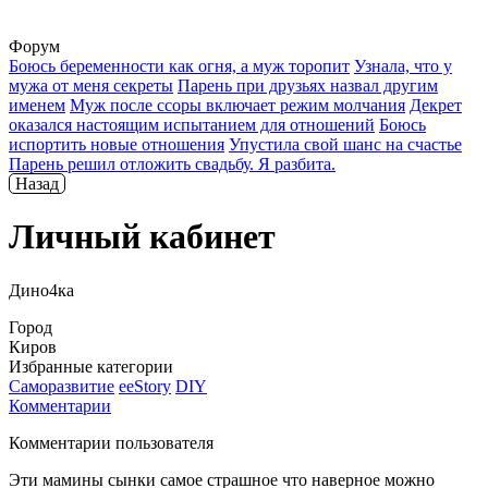
Форум
Боюсь беременности как огня, а муж торопит
Узнала, что у
мужа от меня секреты
Парень при друзьях назвал другим
именем
Муж после ссоры включает режим молчания
Декрет
оказался настоящим испытанием для отношений
Боюсь
испортить новые отношения
Упустила свой шанс на счастье
Парень решил отложить свадьбу. Я разбита.
Назад
Личный кабинет
Дино4ка
Город
Киров
Избранные категории
Саморазвитие
ееStory
DIY
Комментарии
Комментарии пользователя
Эти мамины сынки самое страшное что наверное можно