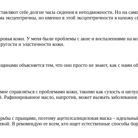
тавляют себе долгие часы сидения в неподвижности. Но на самом
ма эксцентричны, но именно в этой эксцентричности я нахожу с
овья кожи. У меня были проблемы с акне и воспалениями на коже,
пругости и эластичности кожи.
нами объясняется тем, что они просто не знают, как с нами о
 мне справляться с проблемами кожи, такими как сухость и шел
й. Рафинированное масло, напротив, может вызвать заболевания 
рьбы с прыщами, поэтому ацетилсалициловая маска – идеальный
сивой. Я рекомендую ее всем, кто ищет естественные способы б