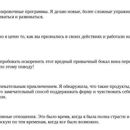
ировочные программы. Я делаю новые, более сложные упражнен
аться и развиваться.
о я ценю то, как вы признались в своих действиях и работали н
попробовать искоренить этот вредный привычный бокал вина пере
по этому поводу!
лекательным приключением. Я обнаружила, что такие продукты,
о замечательный способ поддерживать форму и чувствовать себя
он.
вные отношения. Это было время, когда я была полна страсти и
тоскую по тем временам, когда все было возможно.