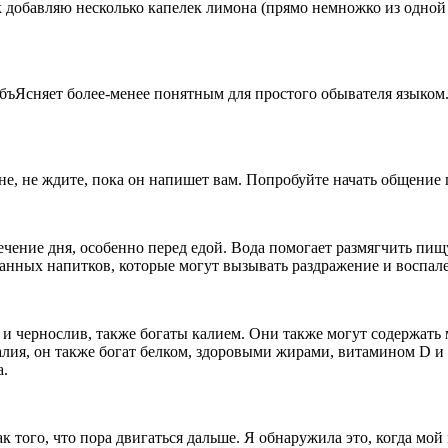
 добавляю несколько капелек лимона (прямо немножко из одной
 объЯсняет более-менее понятным для простого обывателя языком
е, не ждите, пока он напишет вам. Попробуйте начать общение 
ение дня, особенно перед едой. Вода помогает размягчить пищу
ванных напитков, которые могут вызывать раздражение и воспал
 чернослив, также богаты калием. Они также могут содержать м
калия, он также богат белком, здоровыми жирами, витамином D 
а.
нак того, что пора двигаться дальше. Я обнаружила это, когда м