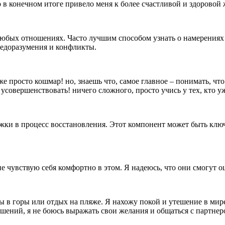
о в конечном итоге привело меня к более счастливой и здоровой 
юбых отношениях. Часто лучшим способом узнать о намерениях д
едоразумения и конфликты.
 же просто кошмар! но, знаешь что, самое главное – понимать, ч
усовершенствовать! ничего сложного, просто учись у тех, кто у
ки в процесс восстановления. Этот компонент может быть ключ
е чувствую себя комфортно в этом. Я надеюсь, что они смогут о
ы в горы или отдых на пляже. Я нахожу покой и утешение в мир
ошений, я не боюсь выражать свои желания и общаться с партнер