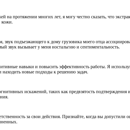
жей на протяжении многих лет, я могу честно сказать, что экст
 кожи.
м, звук подъезжающего к дому грузовика моего отца ассоцииров
амый звук вызывает у меня ностальгию и сентиментальность.
итивные навыки и повысить эффективность работы. Я использую
и находить новые подходы к решению задач.
гнитивных искажений, таких как предвзятость подтверждения и
ния.
тственность за свои действия. Признайте, когда вы допустили о
иненных.