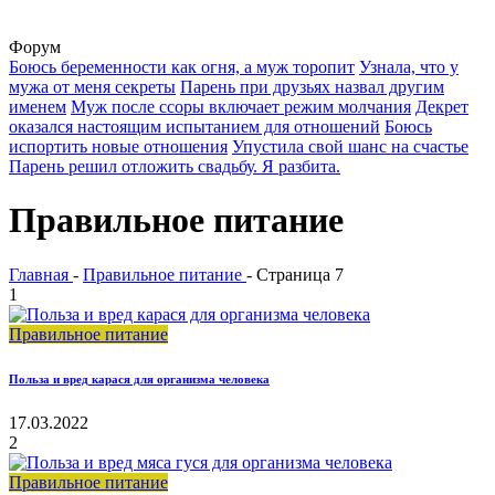
Форум
Боюсь беременности как огня, а муж торопит
Узнала, что у
мужа от меня секреты
Парень при друзьях назвал другим
именем
Муж после ссоры включает режим молчания
Декрет
оказался настоящим испытанием для отношений
Боюсь
испортить новые отношения
Упустила свой шанс на счастье
Парень решил отложить свадьбу. Я разбита.
Правильное питание
Главная
-
Правильное питание
-
Страница 7
1
Правильное питание
Польза и вред карася для организма человека
17.03.2022
2
Правильное питание