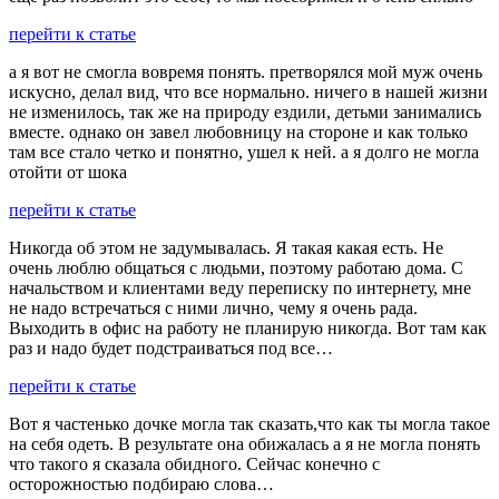
перейти к статье
а я вот не смогла вовремя понять. претворялся мой муж очень
искусно, делал вид, что все нормально. ничего в нашей жизни
не изменилось, так же на природу ездили, детьми занимались
вместе. однако он завел любовницу на стороне и как только
там все стало четко и понятно, ушел к ней. а я долго не могла
отойти от шока
перейти к статье
Никогда об этом не задумывалась. Я такая какая есть. Не
очень люблю общаться с людьми, поэтому работаю дома. С
начальством и клиентами веду переписку по интернету, мне
не надо встречаться с ними лично, чему я очень рада.
Выходить в офис на работу не планирую никогда. Вот там как
раз и надо будет подстраиваться под все…
перейти к статье
Вот я частенько дочке могла так сказать,что как ты могла такое
на себя одеть. В результате она обижалась а я не могла понять
что такого я сказала обидного. Сейчас конечно с
осторожностью подбираю слова…