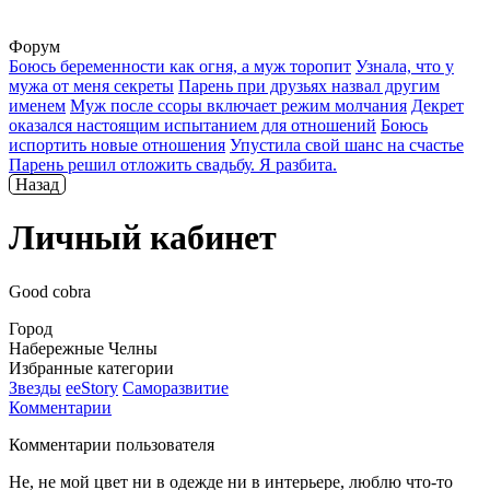
Форум
Боюсь беременности как огня, а муж торопит
Узнала, что у
мужа от меня секреты
Парень при друзьях назвал другим
именем
Муж после ссоры включает режим молчания
Декрет
оказался настоящим испытанием для отношений
Боюсь
испортить новые отношения
Упустила свой шанс на счастье
Парень решил отложить свадьбу. Я разбита.
Назад
Личный кабинет
Good cobra
Город
Набережные Челны
Избранные категории
Звезды
ееStory
Саморазвитие
Комментарии
Комментарии пользователя
Не, не мой цвет ни в одежде ни в интерьере, люблю что-то