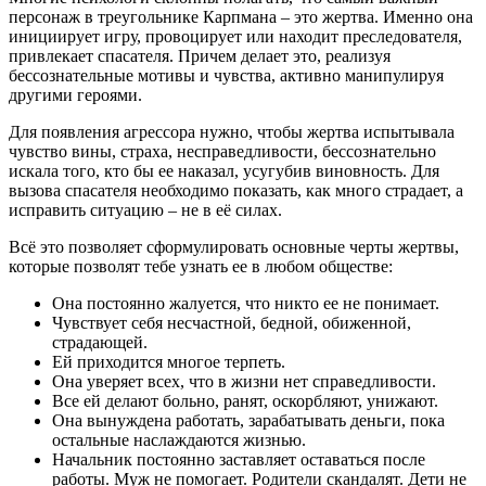
персонаж в треугольнике Карпмана – это жертва. Именно она
инициирует игру, провоцирует или находит преследователя,
привлекает спасателя. Причем делает это, реализуя
бессознательные мотивы и чувства, активно манипулируя
другими героями.
Для появления агрессора нужно, чтобы жертва испытывала
чувство вины, страха, несправедливости, бессознательно
искала того, кто бы ее наказал, усугубив виновность. Для
вызова спасателя необходимо показать, как много страдает, а
исправить ситуацию – не в её силах.
Всё это позволяет сформулировать основные черты жертвы,
которые позволят тебе узнать ее в любом обществе:
Она постоянно жалуется, что никто ее не понимает.
Чувствует себя несчастной, бедной, обиженной,
страдающей.
Ей приходится многое терпеть.
Она уверяет всех, что в жизни нет справедливости.
Все ей делают больно, ранят, оскорбляют, унижают.
Она вынуждена работать, зарабатывать деньги, пока
остальные наслаждаются жизнью.
Начальник постоянно заставляет оставаться после
работы. Муж не помогает. Родители скандалят. Дети не