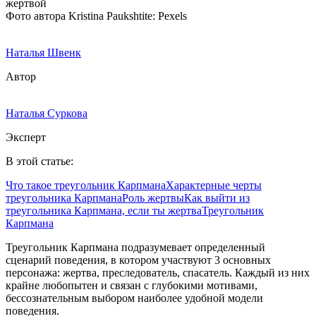
Фото автора Kristina Paukshtite: Pexels
Наталья Швенк
Автор
Наталья Суркова
Эксперт
В этой статье:
Что такое треугольник Карпмана
Характерные черты
треугольника Карпмана
Роль жертвы
Как выйти из
треугольника Карпмана, если ты жертва
Треугольник
Карпмана
Треугольник Карпмана подразумевает определенный
сценарий поведения, в котором участвуют 3 основных
персонажа: жертва, преследователь, спасатель. Каждый из них
крайне любопытен и связан с глубокими мотивами,
бессознательным выбором наиболее удобной модели
поведения.