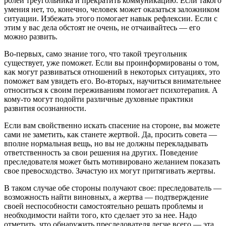
ролей треугольника и прекратить коммуникацию. Если такого
умения нет, то, конечно, человек может оказаться заложником
ситуации. Избежать этого помогает навык рефлексии. Если с
этим у вас дела обстоят не очень, не отчаивайтесь — его
можно развить.
Во-первых, само знание того, что такой треугольник
существует, уже поможет. Если вы проинформированы о том,
как могут развиваться отношений в некоторых ситуациях, это
поможет вам увидеть его. Во-вторых, научиться внимательнее
относиться к своим переживаниям помогает психотерапия. А
кому-то могут подойти различные духовные практики
развития осознанности.
Если вам свойственно искать спасение на стороне, вы можете
сами не заметить, как станете жертвой. Да, просить совета —
вполне нормальная вещь, но вы не должны перекладывать
ответственность за свои решения на других. Поведение
преследователя может быть мотивировано желанием показать
свое превосходство. Зачастую их могут притягивать жертвы.
В таком случае обе стороны получают свое: преследователь —
возможность найти виновных, а жертва — подтверждение
своей неспособности самостоятельно решать проблемы и
необходимости найти того, кто сделает это за нее. Надо
отметить, что обнаружить преследователя легче всего — эта