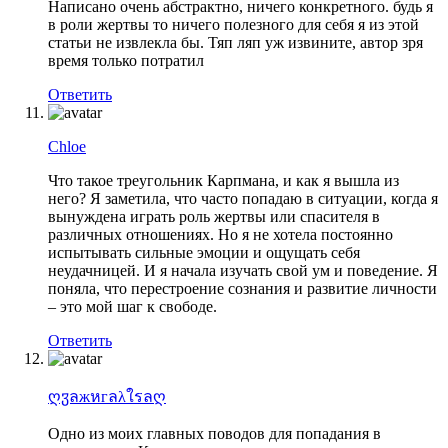
Написано очень абстрактно, ничего конкретного. будь я
в роли жертвы то ничего полезного для себя я из этой
статьи не извлекла бы. Тяп ляп уж извините, автор зря
время только потратил
Ответить
Chloe
Что такое треугольник Карпмана, и как я вышла из
него? Я заметила, что часто попадаю в ситуации, когда я
вынуждена играть роль жертвы или спасителя в
различных отношениях. Но я не хотела постоянно
испытывать сильные эмоции и ощущать себя
неудачницей. И я начала изучать свой ум и поведение. Я
поняла, что перестроение сознания и развитие личности
– это мой шаг к свободе.
Ответить
ღჳลжหгลλใรลღ
Одно из моих главных поводов для попадания в