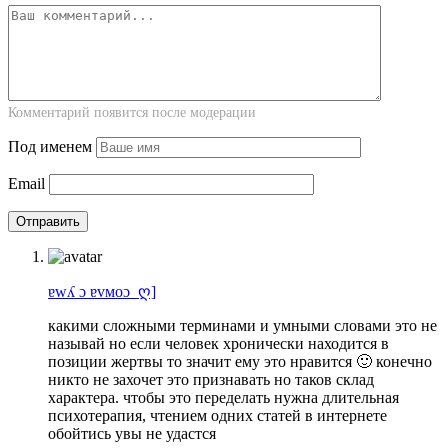
Комментарий появится после модерации
Под именем
Email
ɐwʎ ɔ ɐvмоɔ_ღ]
какими сложными терминами и умными словами это не
называй но если человек хронически находится в
позиции жертвы то значит ему это нравится 🙂 конечно
никто не захочет это признавать но таков склад
характера. чтобы это переделать нужна длительная
психотерапия, чтением одних статей в интернете
обойтись увы не удастся