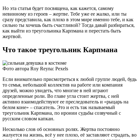
Но эта статья будет посвящена, как кажется, самому
невинному из героев – жертве. Тебе уже ее жалко, или ты
сразу представила, как плохо в этом мире именно тебе, и как
сильно ты хочешь быть счастливой? Тогда давай разбираться,
как выйти из треугольника Карпмана и перестать быть
жертвой.
Что такое треугольник Карпмана
Фото автора Roy Reyna: Pexels
Если внимательно присмотреться к любой группе людей, будь
то семья, небольшой коллектив на работе или компания
друзей, можно увидеть, что многие в ней играют
определенные роли. Во главе угла стоит жертва, с ней
активно взаимодействуют ее преследователь и «рыцарь на
белом коне» – спасатель. Это и есть так называемый
треугольник Карпмана, по иронии судьбы созвучный с
русским словом капкан.
Несколько слов об основных ролях. Жертва постоянно
жалуется на жизнь, всё у нее плохо, её заставляют страдать, во