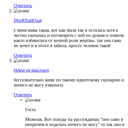
Ответить
INteRNatIOnal
у меня мама такая, вот как была так и осталась хотя я
честно пыталась и поговорить с ней по душам и помочь
както избавиться от вечной роли жертвы. так она сама
не хочет и в итоге я забила, просто человек такой
Ответить
ΘΔηα ηα muλλuση
бессознательно живу по такому идиотскому сценарию и
ничего не могу изменить
Ответить
Гость
Можешь. Вот покуда ты рассуждаешь “оно само я
непричем и поделать ничего не могу” то так оно и