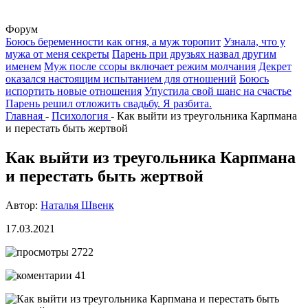
Форум
Боюсь беременности как огня, а муж торопит
Узнала, что у
мужа от меня секреты
Парень при друзьях назвал другим
именем
Муж после ссоры включает режим молчания
Декрет
оказался настоящим испытанием для отношений
Боюсь
испортить новые отношения
Упустила свой шанс на счастье
Парень решил отложить свадьбу. Я разбита.
Главная
-
Психология
-
Как выйти из треугольника Карпмана
и перестать быть жертвой
Как выйти из треугольника Карпмана
и перестать быть жертвой
Автор:
Наталья Швенк
17.03.2021
2722
41