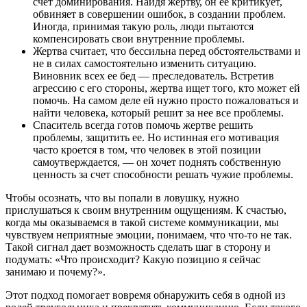
счет доминирования. Найдя жертву, он ее критикует,
обвиняет в совершении ошибок, в создании проблем.
Иногда, принимая такую роль, люди пытаются
компенсировать свои внутренние проблемы.
Жертва считает, что бессильна перед обстоятельствами и
не в силах самостоятельно изменить ситуацию.
Виновник всех ее бед — преследователь. Встретив
агрессию с его стороны, жертва ищет того, кто может ей
помочь. На самом деле ей нужно просто пожаловаться и
найти человека, который решит за нее все проблемы.
Спаситель всегда готов помочь жертве решить
проблемы, защитить ее. Но истинная его мотивация
часто кроется в том, что человек в этой позиции
самоутверждается, — он хочет поднять собственную
ценность за счет способности решать чужие проблемы.
Чтобы осознать, что вы попали в ловушку, нужно
прислушаться к своим внутренним ощущениям. К счастью,
когда мы оказываемся в такой системе коммуникации, мы
чувствуем неприятные эмоции, понимаем, что что-то не так.
Такой сигнал дает возможность сделать шаг в сторону и
подумать: «Что происходит? Какую позицию я сейчас
занимаю и почему?».
Этот подход помогает вовремя обнаружить себя в одной из