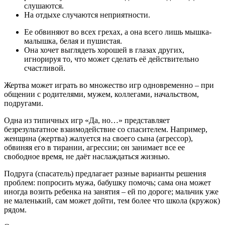
слушаются.
На отдыхе случаются неприятности.
Ее обвиняют во всех грехах, а она всего лишь мышка-
малышка, белая и пушистая.
Она хочет выглядеть хорошей в глазах других,
игнорируя то, что может сделать её действительно
счастливой.
Жертва может играть во множество игр одновременно – при
общении с родителями, мужем, коллегами, начальством,
подругами.
Одна из типичных игр «Да, но…» представляет
безрезультатное взаимодействие со спасителем. Например,
женщина (жертва) жалуется на своего сына (агрессор),
обвиняя его в тирании, агрессии; он занимает все ее
свободное время, не даёт наслаждаться жизнью.
Подруга (спасатель) предлагает разные варианты решения
проблем: попросить мужа, бабушку помочь; сама она может
иногда возить ребенка на занятия – ей по дороге; мальчик уже
не маленький, сам может дойти, тем более что школа (кружок)
рядом.