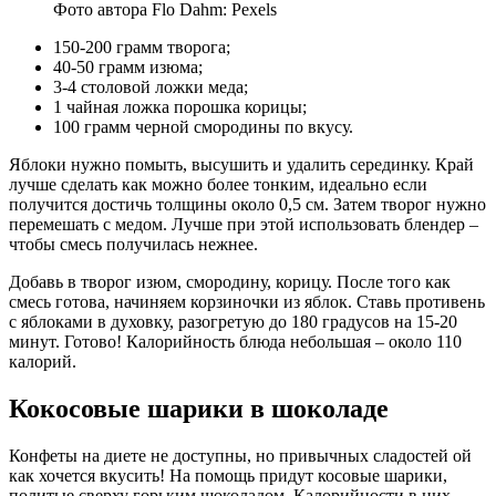
Фото автора Flo Dahm: Pexels
150-200 грамм творога;
40-50 грамм изюма;
3-4 столовой ложки меда;
1 чайная ложка порошка корицы;
100 грамм черной смородины по вкусу.
Яблоки нужно помыть, высушить и удалить серединку. Край
лучше сделать как можно более тонким, идеально если
получится достичь толщины около 0,5 см. Затем творог нужно
перемешать с медом. Лучше при этой использовать блендер –
чтобы смесь получилась нежнее.
Добавь в творог изюм, смородину, корицу. После того как
смесь готова, начиняем корзиночки из яблок. Ставь противень
с яблоками в духовку, разогретую до 180 градусов на 15-20
минут. Готово! Калорийность блюда небольшая – около 110
калорий.
Кокосовые шарики в шоколаде
Конфеты на диете не доступны, но привычных сладостей ой
как хочется вкусить! На помощь придут косовые шарики,
политые сверху горьким шоколадом. Калорийности в них