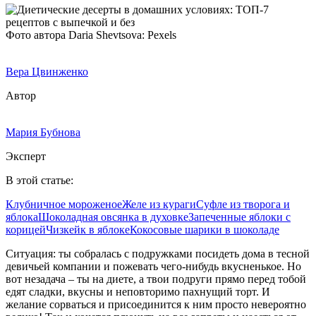
Фото автора Daria Shevtsova: Pexels
Вера Цвинженко
Автор
Мария Бубнова
Эксперт
В этой статье:
Клубничное мороженое
Желе из кураги
Суфле из творога и
яблока
Шоколадная овсянка в духовке
Запеченные яблоки с
корицей
Чизкейк в яблоке
Кокосовые шарики в шоколаде
Ситуация: ты собралась с подружками посидеть дома в тесной
девичьей компании и пожевать чего-нибудь вкусненькое. Но
вот незадача – ты на диете, а твои подруги прямо перед тобой
едят сладки, вкусны и неповторимо пахнущий торт. И
желание сорваться и присоединится к ним просто невероятно