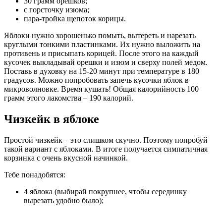
30 грамм орешков;
с горсточку изюма;
пара-тройка щепоток корицы.
Яблоки нужно хорошенько помыть, вытереть и нарезать
круглыми тонкими пластинками. Их нужно выложить на
противень и присыпать корицей. После этого на каждый
кусочек выкладывай орешки и изюм и сверху полей медом.
Поставь в духовку на 15-20 минут при температуре в 180
градусов. Можно попробовать запечь кусочки яблок в
микроволновке. Время кушать! Общая калорийность 100
грамм этого лакомства – 190 калорий.
Чизкейк в яблоке
Простой чизкейк – это слишком скучно. Поэтому попробуй
такой вариант с яблоками. В итоге получается симпатичная
корзинка с очень вкусной начинкой.
Тебе понадобятся:
4 яблока (выбирай покрупнее, чтобы серединку
вырезать удобно было);