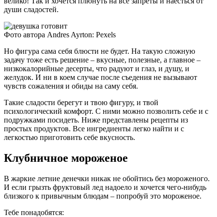
велико! Так и хочется плюнуть на все запреты и наесться от
души сладостей.
Фото автора Andres Ayrton: Pexels
Но фигура сама себя блюсти не будет. На такую сложную
задачу тоже есть решение – вкусные, полезные, а главное –
низкокалорийные десерты, что радуют и глаз, и душу, и
желудок. И ни в коем случае после съедения не вызывают
чувств сожаления и обиды на саму себя.
Такие сладости берегут и твою фигуру, и твой
психологический комфорт. С ними можно позволить себе и с
подружками посидеть. Ниже представлены рецепты из
простых продуктов. Все ингредиенты легко найти и с
легкостью приготовить себе вкусность.
Клубничное мороженое
В жаркие летние денечки никак не обойтись без мороженого.
И если грызть фруктовый лед надоело и хочется чего-нибудь
близкого к привычным блюдам – попробуй это мороженое.
Тебе понадобятся: