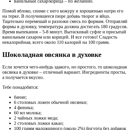
ванильный сахар/корица – по желанию.
Помой яблоко, сними с него кожуру и хорошенько натри его
на терке. В получившееся пюре добавь творог и яйцо.
Тщательно перемешай и разложи смесь по формам. Отправляй
формы в духовку, температура должна достигать 180 градусов.
Время выпекания – 5-8 минут. Вытаскивай суфле и присыпай
ванильным сахаром или корицей. И все готово! Сладость
некалорийная, всего около 110 калорий на 100 грамм.
Шоколадная овсянка в духовке
Если хочется чего-нибудь эдакого, но простого, то шоколадная
овсянка в духовке – отличный вариант. Ингредиенты просты,
а получается вкусно.
Тебе понадобятся:
банан;
6 столовых ложен обычной овсянки;
4 финика;
60 мл молока;
2 чайных ложки меда;
2 столовых ложки какао;
100 грамм маложирного (около 2%) йогурта без добавок