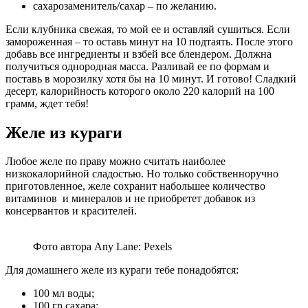
сахарозаменитель/сахар – по желанию.
Если клубника свежая, то мой ее и оставляй сушиться. Если
замороженная – то оставь минут на 10 подтаять. После этого
добавь все ингредиенты и взбей все блендером. Должна
получиться однородная масса. Разливай ее по формам и
поставь в морозилку хотя бы на 10 минут. И готово! Сладкий
десерт, калорийность которого около 220 калорий на 100
грамм, ждет тебя!
Желе из кураги
Любое желе по праву можно считать наиболее
низкокалорийной сладостью. Но только собственноручно
приготовленное, желе сохранит набольшее количество
витаминов и минералов и не приобретет добавок из
консервантов и красителей.
Фото автора Any Lane: Pexels
Для домашнего желе из кураги тебе понадобятся:
100 мл воды;
100 гр сахара;