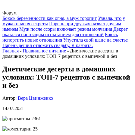
Форум
Боюсь беременности как огня, а муж торопит
Узнала, что у
мужа от меня секреты
Парень при друзьях назвал другим
именем
Муж после ссоры включает режим молчания
Декрет
оказался настоящим испытанием для отношений
Боюсь
испортить новые отношения
Упустила свой шанс на счастье
Парень решил отложить свадьбу. Я разбита.
Главная
-
Правильное питание
-
Диетические десерты в
домашних условиях: ТОП-7 рецептов с выпечкой и без
Диетические десерты в домашних
условиях: ТОП-7 рецептов с выпечкой
и без
Автор:
Вера Цвинженко
14.07.2021
2361
25