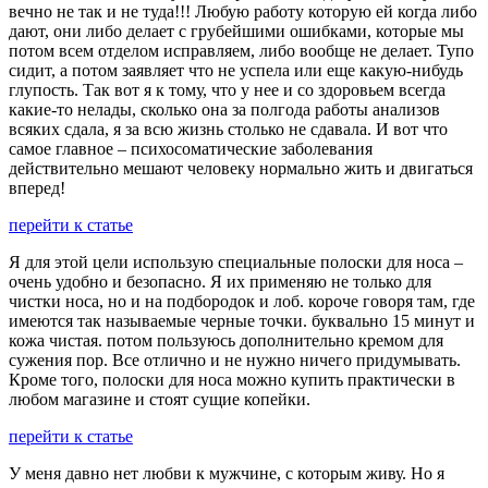
вечно не так и не туда!!! Любую работу которую ей когда либо
дают, они либо делает с грубейшими ошибками, которые мы
потом всем отделом исправляем, либо вообще не делает. Тупо
сидит, а потом заявляет что не успела или еще какую-нибудь
глупость. Так вот я к тому, что у нее и со здоровьем всегда
какие-то нелады, сколько она за полгода работы анализов
всяких сдала, я за всю жизнь столько не сдавала. И вот что
самое главное – психосоматические заболевания
действительно мешают человеку нормально жить и двигаться
вперед!
перейти к статье
Я для этой цели использую специальные полоски для носа –
очень удобно и безопасно. Я их применяю не только для
чистки носа, но и на подбородок и лоб. короче говоря там, где
имеются так называемые черные точки. буквально 15 минут и
кожа чистая. потом пользуюсь дополнительно кремом для
сужения пор. Все отлично и не нужно ничего придумывать.
Кроме того, полоски для носа можно купить практически в
любом магазине и стоят сущие копейки.
перейти к статье
У меня давно нет любви к мужчине, с которым живу. Но я