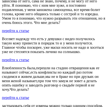
зависима от него, сама не знаю, почему, и не могу от него
уйти. Я понимаю, что с ним мне хуже, я постоянно
подавленная, у меня занижена самооценка, все время болит
голова, кроме него общаюсь только с сестрой и то изредка.
Умом то я понимаю, что нужно разрывать эти отношения, но я
очень боюсь этого. Что мне делать?
перейти к статье
Вселяет надежду что есть у девушки с видео получилось
такую кожу привести в порядок то и у меня получится.
Главное чтобы поскорее, уже маски носить не надо и хосеться
уже не стеснятся показать личико на солнышко.
перейти к статье
Влюбленность была,перешли на стадию отвращения как ее
называют сейчас,есть конфликты но каждый раз потом
сходимся и живем дальше,мы не в браке но при друзьях он
меня женой называет,при том что замуж не зовет а делать
опять ошибку и заводить разговор о свадьбе первой я не
хочу.Что делать?
перейти к статье
застраховать себя от измены можно только одиним способом,