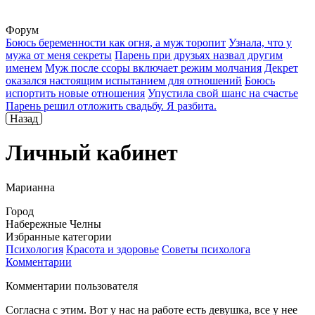
Форум
Боюсь беременности как огня, а муж торопит
Узнала, что у
мужа от меня секреты
Парень при друзьях назвал другим
именем
Муж после ссоры включает режим молчания
Декрет
оказался настоящим испытанием для отношений
Боюсь
испортить новые отношения
Упустила свой шанс на счастье
Парень решил отложить свадьбу. Я разбита.
Назад
Личный кабинет
Марианна
Город
Набережные Челны
Избранные категории
Психология
Красота и здоровье
Советы психолога
Комментарии
Комментарии пользователя
Согласна с этим. Вот у нас на работе есть девушка, все у нее