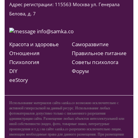
Адрес регистрации: 115563 Москва ул. Генерала
Белова, д. 7
info@samka.co
Красота и здоровье
Саморазвитие
Отношения
Правильное питание
Психология
Советы психолога
DIY
Форум
ееStory
Использование материалов сайта samka.co возможно исключительно с
активной гиперссылкой на данный ресурс. Использование любых
фотоматериалов допустимо только с письменного разрешения
администрации сайта. Размещение любых объектов интеллектуальной или
иной собственности (видео, фото, товарные знаки, литературные
произведения и т.д.) на сайте samka.co разрешено исключительно лицам,
имеющим необходимые права для данного размещения. При размещении