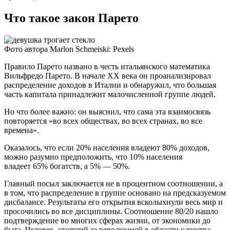
Что такое закон Парето
Фото автора Marlon Schmeiski: Pexels
Правило Парето названо в честь итальянского математика
Вильфредо Парето. В начале ХХ века он проанализировал
распределение доходов в Италии и обнаружил, что большая
часть капитала принадлежит малочисленной группе людей.
Но что более важно: он выяснил, что сама эта взаимосвязь
повторяется «во всех обществах, во всех странах, во все
времена».
Оказалось, что если 20% населения владеют 80% доходов,
можно разумно предположить, что 10% населения
владеет 65% богатств, а 5% — 50%.
Главный посыл заключается не в процентном соотношении, а
в том, что распределение в группе основано на предсказуемом
дисбалансе. Результаты его открытия всколыхнули весь мир и
просочились во все дисциплины. Соотношение 80/20 нашло
подтверждение во многих сферах жизни, от экономики до
быта. Человек, стоящий за революцией в области качества,