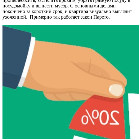
пропылесосить, застелить кровать, убрать грязную посуду в
посудомойку и вынести мусор. С основными делами
покончено за короткий срок, и квартира визуально выглядит
ухоженной. Примерно так работает закон Парето.