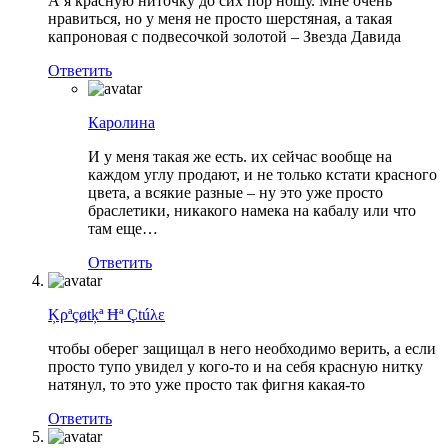
А я красную ниточку до сих пор ношу. Мне очень
нравиться, но у меня не просто шерстяная, а такая
капроновая с подвесочкой золотой – Звезда Давида
Ответить
Каролина
И у меня такая же есть. их сейчас вообще на
каждом углу продают, и не только кстати красного
цвета, а всякие разные – ну это уже просто
браслетики, никакого намека на кабалу или что
там еще…
Ответить
Ķρªçøtķª Ħª Çtúλε
чтобы оберег защищал в него необходимо верить, а если
просто тупо увидел у кого-то и на себя красную нитку
натянул, то это уже просто так фигня какая-то
Ответить