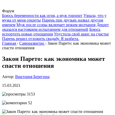
Форум
Боюсь беременности как огня, а муж торопит
Узнала, что у
мужа от меня секреты
Парень при друзьях назвал другим
именем
Муж после ссоры включает режим молчания
Декрет
оказался настоящим испытанием для отношений
Боюсь
испортить новые отношения
Упустила свой шанс на счастье
Парень решил отложить свадьбу. Я разбита.
Главная
-
Саморазвитие
-
Закон Парето: как экономика может
спасти отношения
Закон Парето: как экономика может
спасти отношения
Автор:
Виктория Берегина
15.03.2021
3153
52