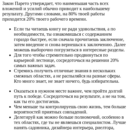
Закон Парето утверждает, что наименьшая часть всех
вложений и усилий обычно приводит к наибольшему
результату. Другими словами, на 80% твоей работы
приходится 20% твоего рабочего времени.
Если ты читаешь книгу не ради удовольствия, а по
необходимости, ты ознакомишься с содержанием
гораздо быстрее, если сначала прочитаешь заключение,
затем введение и снова вернешься к заключению. Далее
можешь выборочно погрузиться в интересные разделы.
Для того чтобы стремительно продвинуться по
карьерной лестнице, сосредоточься на решении 20%
самых важных задач.
Стремись получить отличные знания в нескольких
смежных областях, а не распыляйся на разные сферы.
Кто много знает, не знает ничего, будь избирательна.
Оказаться в нужном месте важнее, чем пройти долгий
путь к победе. Сосредоточься на результате, а не на том,
как ты его достигаешь.
Чем меньше ты контролируешь свою жизнь, тем больше
вероятностей приятных совпадений.
Делегируй как можно больше полномочий, особенно в
тех областях, где ты не являешься специалистом. Лучше
нанять садовника, дизайнера интерьера, риелтора,