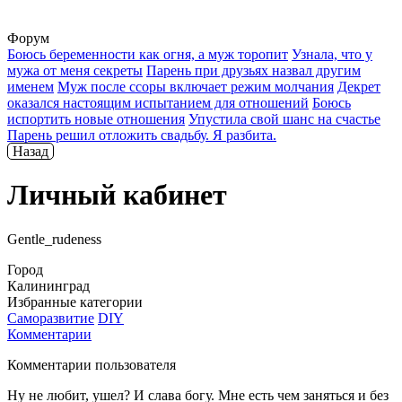
Форум
Боюсь беременности как огня, а муж торопит
Узнала, что у
мужа от меня секреты
Парень при друзьях назвал другим
именем
Муж после ссоры включает режим молчания
Декрет
оказался настоящим испытанием для отношений
Боюсь
испортить новые отношения
Упустила свой шанс на счастье
Парень решил отложить свадьбу. Я разбита.
Назад
Личный кабинет
Gentle_rudeness
Город
Калининград
Избранные категории
Саморазвитие
DIY
Комментарии
Комментарии пользователя
Ну не любит, ушел? И слава богу. Мне есть чем заняться и без