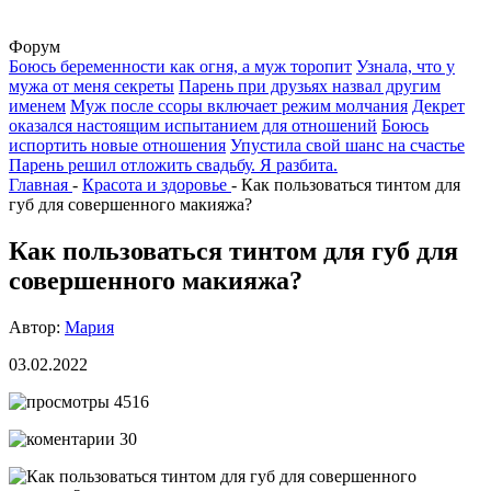
Форум
Боюсь беременности как огня, а муж торопит
Узнала, что у
мужа от меня секреты
Парень при друзьях назвал другим
именем
Муж после ссоры включает режим молчания
Декрет
оказался настоящим испытанием для отношений
Боюсь
испортить новые отношения
Упустила свой шанс на счастье
Парень решил отложить свадьбу. Я разбита.
Главная
-
Красота и здоровье
-
Как пользоваться тинтом для
губ для совершенного макияжа?
Как пользоваться тинтом для губ для
совершенного макияжа?
Автор:
Мария
03.02.2022
4516
30