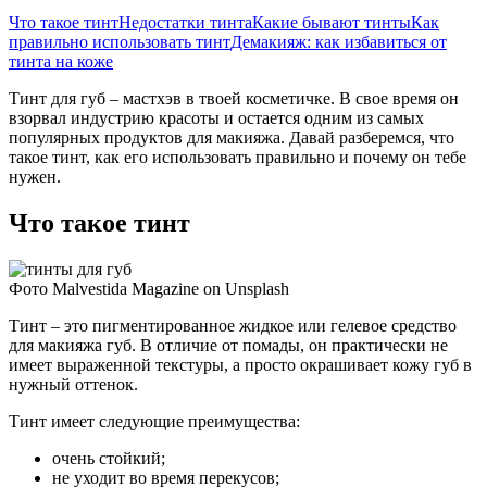
Что такое тинт
Недостатки тинта
Какие бывают тинты
Как
правильно использовать тинт
Демакияж: как избавиться от
тинта на коже
Тинт для губ – мастхэв в твоей косметичке. В свое время он
взорвал индустрию красоты и остается одним из самых
популярных продуктов для макияжа. Давай разберемся, что
такое тинт, как его использовать правильно и почему он тебе
нужен.
Что такое тинт
Фото Malvestida Magazine on Unsplash
Тинт – это пигментированное жидкое или гелевое средство
для макияжа губ. В отличие от помады, он практически не
имеет выраженной текстуры, а просто окрашивает кожу губ в
нужный оттенок.
Тинт имеет следующие преимущества:
очень стойкий;
не уходит во время перекусов;