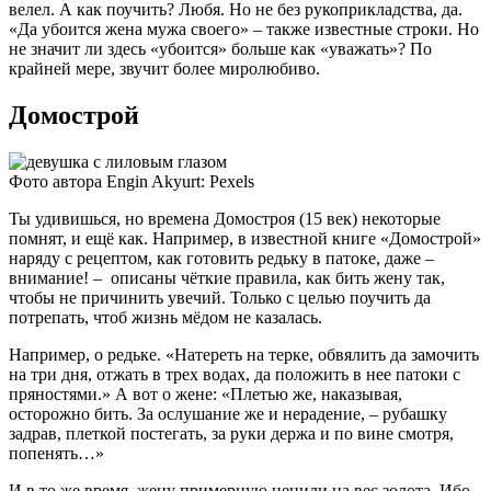
велел. А как поучить? Любя. Но не без рукоприкладства, да.
«Да убоится жена мужа своего» – также известные строки. Но
не значит ли здесь «убоится» больше как «уважать»? По
крайней мере, звучит более миролюбиво.
Домострой
Фото автора Engin Akyurt: Pexels
Ты удивишься, но времена Домостроя (15 век) некоторые
помнят, и ещё как. Например, в известной книге «Домострой»
наряду с рецептом, как готовить редьку в патоке, даже –
внимание! – описаны чёткие правила, как бить жену так,
чтобы не причинить увечий. Только с целью поучить да
потрепать, чтоб жизнь мёдом не казалась.
Например, о редьке. «Натереть на терке, обвялить да замочить
на три дня, отжать в трех водах, да положить в нее патоки с
пряностями.» А вот о жене: «Плетью же, наказывая,
осторожно бить. За ослушание же и нерадение, – рубашку
задрав, плеткой постегать, за руки держа и по вине смотря,
попенять…»
И в то же время, жену примерную ценили на вес золота. Ибо,