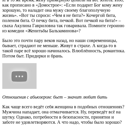
как прописано в «Домострое»: «Если подарит Бог кому жену
хорошую, то наладит она мужу своему благополучную
жизнь». «Вот ты спроси: «Чем я не бита?» Кочергой бита,
поленом бита. О печку бита, печкой. Вот печкой на бита!» –
сваха Акулина Гавриловна так говаривала. Помните героиню
из комедии «Женитьбы Бальзаминова»?
Было это почти пару веков назад, но наши современницы,
бывает, страдают не меньше. Живут в страхе. А когда-то в
такой паре всё хорошо начиналось. Влюблённость, романтика.
Потом быт. Придирки и брань.
Отношения с абьюзером: бьет – значит любит бить
Как чаще всего ведёт себя женщина в подобных отношениях?
Мужчина нападает, она отмалчивается. Ну, переведёт всё на
шутку. Однако, потребности в безопасности, принятии и
заботе не удовлетворяются. А что надо, чтобы было хорошо?