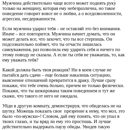
Мужчина действительно чаще всего может поднять руку
только на женщину, которая ему небезразлична, но такое
поведение говорит вовсе не о любви, а о вседозволенности,
агрессии, несдержанности.
Если мужчина ударил тебя – не оставляй это без внимания.
Иначе – все повторится. Мужчина начнет думать, что он
может делать все, что захочет, что ты все стерпишь. Он
подсознательно поймет, что ты отчасти лишилась
самоуважения, раз позволила ему ударить себя и ничего по
этому поводу не сказала. А если ты себя не уважаешь, то, как
ему уважать тебя?
Какой должна быть твоя реакция? Ни в коем случае не
пытайся дать сдачи – еще больше накалишь ситуацию,
выяснение отношений превратится в драку. Лучше сразу
покажи, что тебе очень больно, причем не только физически.
Покажи, что ты шокирована таким поведением и тут же
скажи, что такого от него не ожидала.
Уйди в другую комнату, демонстрируя, что обиделась не на
шутку. Можешь показать свое презрение к нему, что мол, это
было «по-мужски»! Словом, дай ему понять, что он упал в
твоих глазах, и ты вряд ли ему это простишь. И лучше
действительно выдержать паузу обиды. Увидев такую