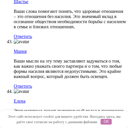
Щастье
Ваши слова помогают понять, что здоровые отношения
– это отношения без насилия. Это значимый вклад в
осознание обществом необходимости борьбы с насилием
в семье и близких отношениях.
Ответить
Мария
Ваши мысли на эту тему заставляют задуматься о том,
как важно уважать своего партнера и о том, что любые
формы насилия являются недопустимыми. Это крайне
важный вопрос, который должен быть освещен.
Ответить
Елена
Этот материал делает значительный вклад в понимание
важности построения здоровых отношений без насилия.
Этот сайт использует cookie для вашего удобства. Находясь здесь, вы
Он подчеркивает, что любовь всегда должна
даёте свое согласие на работу с данными файлами.
ОК
основываться на уважении, понимании и заботе.