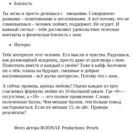
Близость
Ты легко и просто делишься с эмоциями. Совершенно
разными – позитивными и негативными. А всё потому, что не
сомневаешься – человек поймет, поддержит. Не осудит. И
важный сигнал – тебе доставляют удовольствие телесные
контакты и физическая близость с ним.
Интерес
Тебе интересен этот человек. Его мысли и чувства. Радуешься,
как розовощёкий младенец, просто даже от разговора с ним.
Помолчать вместе и каждый о своём? Тоже в кайф. Болтовня
ни о чём, планы на будущее, смешные и добрые
воспоминания – всё жутко интересно. Потому что с ним.
А сейчас проверь, крепка любовь? Оцени каждое из трех
слагаемых формулы любви по 10-балльной шкале. Где «0»—
отсутствие, а «10» — его полное проявление. Сложи
полученные баллы. Чем меньше баллов, тем больше повод
насторожиться. Если их меньше 15, не айс. Проверь
результаты?
Фото автора RODNAE Productions: Pexels