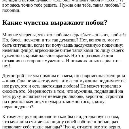
вот здесь точно тебе решать. Нужна она тебе, такая любовь? С
побоями.
Какие чувства выражают побои?
Многие уверены, что это любовь: ведь «бьет – значит, любит!»
Но, брось, неужели и ты так думаешь? Нет, конечно, могут
быть ситуации, когда ты получаешь заслуженную пощечину:
нелепый флирт, агрессивное битье тапочками по лицу своего
суженного, криминальное вранье. Но это разовая акция
отчаяния со стороны мужчины. И никаких иных вариантов
нет!
Домострой все мы помним и знаем, но современная женщина
– иная. Она не может думать, что если мужчина поднимает на
нее руку, это и есть настоящая любовь! Не может терпеливо
сносить это. Уверенность в том, что мужчина, поднявший на
тебя руку, испытывает неземную любовь, вероятно, строится
на предположении, что ударить можно того, к кому
неравнодушен?
К тому же, рукоприкладство как бы свидетельствует о том,
что мужчина считает женщину своей собственностью, раз
позволяет себе такие выпады? Что ж, отчасти все это верно.