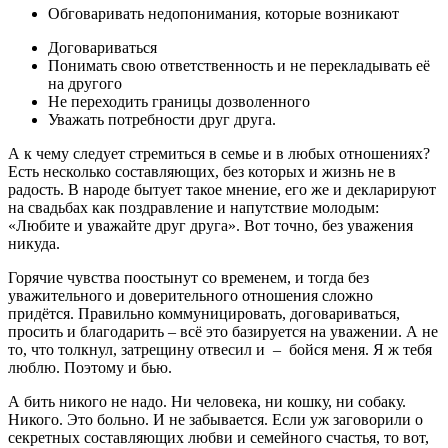
Обговаривать недопонимания, которые возникают
Договариваться
Понимать свою ответственность и не перекладывать её
на другого
Не переходить границы дозволенного
Уважать потребности друг друга.
А к чему следует стремиться в семье и в любых отношениях?
Есть несколько составляющих, без которых и жизнь не в
радость. В народе бытует такое мнение, его же и декларируют
на свадьбах как поздравление и напутствие молодым:
«Любите и уважайте друг друга». Вот точно, без уважения
никуда.
Горячие чувства поостынут со временем, и тогда без
уважительного и доверительного отношения сложно
придётся. Правильно коммуницировать, договариваться,
просить и благодарить – всё это базируется на уважении. А не
то, что толкнул, затрещину отвесил и – бойся меня. Я ж тебя
люблю. Поэтому и бью.
А бить никого не надо. Ни человека, ни кошку, ни собаку.
Никого. Это больно. И не забывается. Если уж заговорили о
секретных составляющих любви и семейного счастья, то вот,