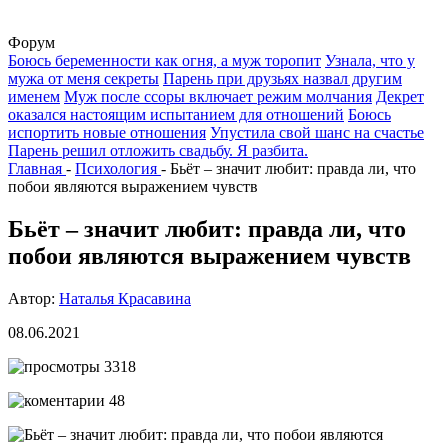
Форум
Боюсь беременности как огня, а муж торопит
Узнала, что у
мужа от меня секреты
Парень при друзьях назвал другим
именем
Муж после ссоры включает режим молчания
Декрет
оказался настоящим испытанием для отношений
Боюсь
испортить новые отношения
Упустила свой шанс на счастье
Парень решил отложить свадьбу. Я разбита.
Главная
-
Психология
-
Бьёт – значит любит: правда ли, что
побои являются выражением чувств
Бьёт – значит любит: правда ли, что
побои являются выражением чувств
Автор:
Наталья Красавина
08.06.2021
3318
48