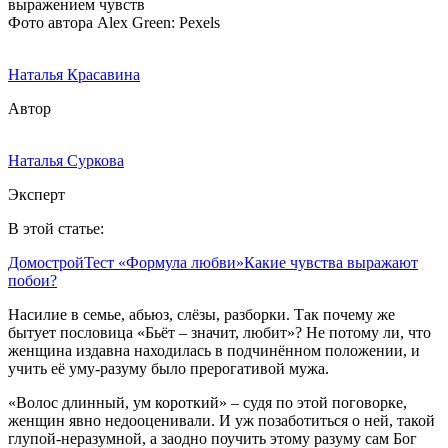
Фото автора Alex Green: Pexels
Наталья Красавина
Автор
Наталья Суркова
Эксперт
В этой статье:
Домострой
Тест «Формула любви»
Какие чувства выражают
побои?
Насилие в семье, абьюз, слёзы, разборки. Так почему же
бытует пословица «Бьёт – значит, любит»? Не потому ли, что
женщина издавна находилась в подчинённом положении, и
учить её уму-разуму было прерогативой мужа.
«Волос длинный, ум короткий» – судя по этой поговорке,
женщин явно недооценивали. И уж позаботиться о ней, такой
глупой-неразумной, а заодно поучить этому разуму сам Бог