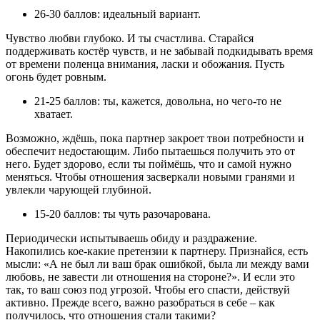
26-30 баллов: идеальный вариант.
Чувство любви глубоко. И ты счастлива. Старайся
поддерживать костёр чувств, и не забывай подкидывать время
от времени поленца внимания, ласки и обожания. Пусть
огонь будет ровным.
21-25 баллов: ты, кажется, довольна, но чего-то не
хватает.
Возможно, ждёшь, пока партнер закроет твои потребности и
обеспечит недостающим. Либо пытаешься получить это от
него. Будет здорово, если ты поймёшь, что и самой нужно
меняться. Чтобы отношения засверкали новыми гранями и
увлекли чарующей глубиной.
15-20 баллов: ты чуть разочарована.
Периодически испытываешь обиду и раздражение.
Накопились кое-какие претензии к партнеру. Признайся, есть
мысли: «А не был ли ваш брак ошибкой, была ли между вами
любовь, не завести ли отношения на стороне?». И если это
так, то ваш союз под угрозой. Чтобы его спасти, действуй
активно. Прежде всего, важно разобраться в себе – как
получилось, что отношения стали такими?