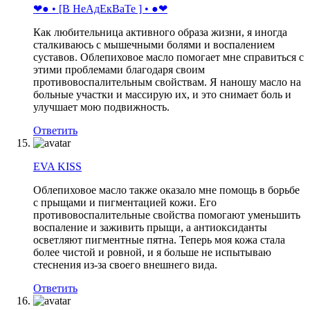
❤● • [В НеАдЕкВаТе ] • ●❤
Как любительница активного образа жизни, я иногда
сталкиваюсь с мышечными болями и воспалением
суставов. Облепиховое масло помогает мне справиться с
этими проблемами благодаря своим
противовоспалительным свойствам. Я наношу масло на
больные участки и массирую их, и это снимает боль и
улучшает мою подвижность.
Ответить
EVA KISS
Облепиховое масло также оказало мне помощь в борьбе
с прыщами и пигментацией кожи. Его
противовоспалительные свойства помогают уменьшить
воспаление и заживить прыщи, а антиоксиданты
осветляют пигментные пятна. Теперь моя кожа стала
более чистой и ровной, и я больше не испытываю
стеснения из-за своего внешнего вида.
Ответить