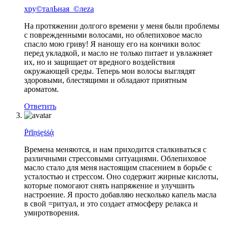
хру©талЬная_©леzа
На протяжении долгого времени у меня были проблемы
с поврежденными волосами, но облепиховое масло
спасло мою гриву! Я наношу его на кончики волос
перед укладкой, и масло не только питает и увлажняет
их, но и защищает от вредного воздействия
окружающей среды. Теперь мои волосы выглядят
здоровыми, блестящими и обладают приятным
ароматом.
Ответить
Ṗṙĭṇṡḙṡṡᾀ
Времена меняются, и нам приходится сталкиваться с
различными стрессовыми ситуациями. Облепиховое
масло стало для меня настоящим спасением в борьбе с
усталостью и стрессом. Оно содержит жирные кислоты,
которые помогают снять напряжение и улучшить
настроение. Я просто добавляю несколько капель масла
в свой =ритуал, и это создает атмосферу релакса и
умиротворения.