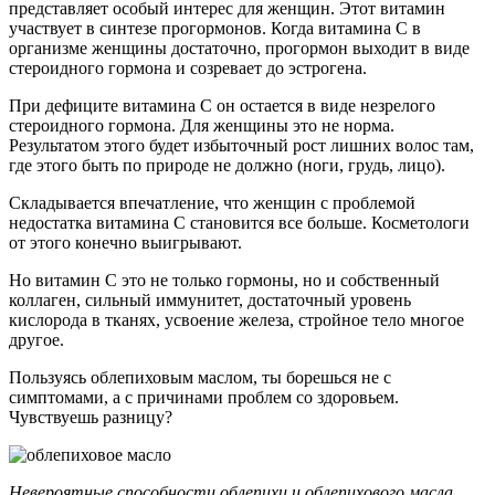
представляет особый интерес для женщин. Этот витамин
участвует в синтезе прогормонов. Когда витамина С в
организме женщины достаточно, прогормон выходит в виде
стероидного гормона и созревает до эстрогена.
При дефиците витамина С он остается в виде незрелого
стероидного гормона. Для женщины это не норма.
Результатом этого будет избыточный рост лишних волос там,
где этого быть по природе не должно (ноги, грудь, лицо).
Складывается впечатление, что женщин с проблемой
недостатка витамина С становится все больше. Косметологи
от этого конечно выигрывают.
Но витамин С это не только гормоны, но и собственный
коллаген, сильный иммунитет, достаточный уровень
кислорода в тканях, усвоение железа, стройное тело многое
другое.
Пользуясь облепиховым маслом, ты борешься не с
симптомами, а с причинами проблем со здоровьем.
Чувствуешь разницу?
Невероятные способности облепихи и облепихового масла