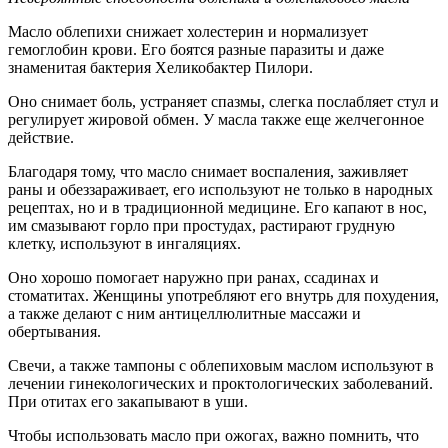
Масло облепихи снижает холестерин и нормализует
гемоглобин крови. Его боятся разные паразиты и даже
знаменитая бактерия Хеликобактер Пилори.
Оно снимает боль, устраняет спазмы, слегка послабляет стул и
регулирует жировой обмен. У масла также еще желчегонное
действие.
Благодаря тому, что масло снимает воспаления, заживляет
раны и обеззараживает, его используют не только в народных
рецептах, но и в традиционной медицине. Его капают в нос,
им смазывают горло при простудах, растирают грудную
клетку, используют в ингаляциях.
Оно хорошо помогает наружно при ранах, ссадинах и
стоматитах. Женщины употребляют его внутрь для похудения,
а также делают с ним антицеллюлитные массажи и
обертывания.
Свечи, а также тампоны с облепиховым маслом используют в
лечении гинекологических и проктологических заболеваний.
При отитах его закапывают в уши.
Чтобы использовать масло при ожогах, важно помнить, что