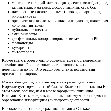
минералы: кальций. железо, цинк, селен, молибден, йод,
калий, медь, марганец, фосфор, магний, сера, бор
насыщенные кислоты: пальмитиновая, стеариновая,
миристиновая
органические кислоты: винная, салициловая, щавелевая,
яблочная, янтарная
дубильные вещества
аминокислоты
фосфолипиды, водорастворимые витамины Р и РР
флаваноиды
кумарины
фитостеролы
Кроме всего прочего масло содержит еще и органические
антибиотики. Его полезные составляющие можно
перечислять долго. Это расширяет спектр воздействия
продукта на здоровье.
Масло обладает радио и онкопротекторным действием.
Нормализует гормональный баланс. Количество витамина Е в
этом масле больше, чем в масле зародышей пшеницы.
Витамин Е это молодость женщины, потому что он тормозит
образование липофусцина (липопротеида старости).
Высокое количество содержания витамина С также