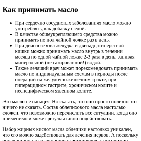
Как принимать масло
При сердечно сосудистых заболеваниях масло можно
употреблять, как добавку с едой.
В качестве общеукрепляющего средства можно
принимать по пол чайной ложке раз в день.
При диагнозе язва желудка и двенадцатиперстной
кишки можно принимать масло внутрь в течении
месяца по одной чайной ложке 2-3 раза в день, запивая
минеральной (не газированной!) водой.
Также лечащий врач может порекомендовать принимать
масло по индивидуальным схемам в периоды после
операций на желудочно-кишечном тракте, при
гиперацидном гастрите, хроническом колите и
неспецифическом язвенном колите.
Это масло не панацея. Но сказать, что оно просто полезно это
ничего не сказать. Состав облепихового масла настолько
сложен, что невозможно перечислить все ситуации, когда оно
применимо и может результативно подействовать.
Набор жирных кислот масла облепихи настолько уникален,
что его можно задействовать для лечения нервов. А поскольку
оно чемпион по содержанию каротиноидов, с ним можно