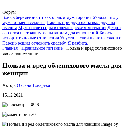
Форум
Боюсь беременности как огня, а муж торопит
Узнала, что у
мужа от меня секреты
Парень при друзьях назвал другим
именем
Муж после ссоры включает режим молчания
Декрет
оказался настоящим испытанием для отношений
Боюсь
испортить новые отношения
Упустила свой шанс на счастье
Парень решил отложить свадьбу. Я разбита.
Главная
-
Правильное питание
-
Польза и вред облепихового
масла для женщин
Польза и вред облепихового масла для
женщин
Автор:
Оксана Токарева
15.12.2021
3826
30
Image by