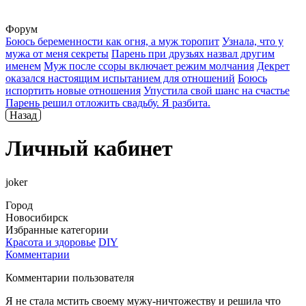
Форум
Боюсь беременности как огня, а муж торопит
Узнала, что у
мужа от меня секреты
Парень при друзьях назвал другим
именем
Муж после ссоры включает режим молчания
Декрет
оказался настоящим испытанием для отношений
Боюсь
испортить новые отношения
Упустила свой шанс на счастье
Парень решил отложить свадьбу. Я разбита.
Назад
Личный кабинет
joker
Город
Новосибирск
Избранные категории
Красота и здоровье
DIY
Комментарии
Комментарии пользователя
Я не стала мстить своему мужу-ничтожеству и решила что