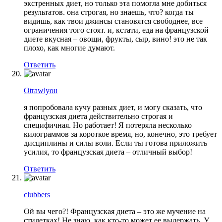
экстренных диет, но только эта помогла мне добиться
результатов. она строгая, но знаешь, что? когда ты
видишь, как твои джинсы становятся свободнее, все
ограничения того стоят. и, кстати, еда на французской
диете вкусная – овощи, фрукты, сыр, вино! это не так
плохо, как многие думают.
Ответить
Otrawlyou
я попробовала кучу разных диет, и могу сказать, что
французская диета действительно строгая и
специфичная. Но работает! Я потеряла несколько
килограммов за короткое время, но, конечно, это требует
дисциплины и силы воли. Если ты готова приложить
усилия, то французская диета – отличный выбор!
Ответить
clubbers
Ой вы чего?! Французская диета – это же мучение на
стилетках! Не знаю, как кто-то может ее выдержать. У