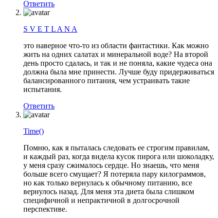
Ответить
S V E T L A N A
это наверное что-то из области фантастики. Как можно
жить на одних салатах и минеральной воде? На второй
день просто сдалась, и так и не поняла, какие чудеса она
должна была мне принести. Лучше буду придерживаться
балансированного питания, чем устраивать такие
испытания.
Ответить
Time()
Помню, как я пыталась следовать ее строгим правилам,
и каждый раз, когда видела кусок пирога или шоколадку,
у меня сразу сжималось сердце. Но знаешь, что меня
больше всего смущает? Я потеряла пару килограммов,
но как только вернулась к обычному питанию, все
вернулось назад. Для меня эта диета была слишком
специфичной и непрактичной в долгосрочной
перспективе.