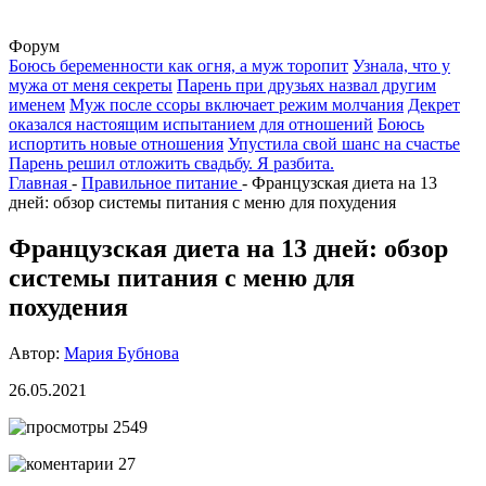
Форум
Боюсь беременности как огня, а муж торопит
Узнала, что у
мужа от меня секреты
Парень при друзьях назвал другим
именем
Муж после ссоры включает режим молчания
Декрет
оказался настоящим испытанием для отношений
Боюсь
испортить новые отношения
Упустила свой шанс на счастье
Парень решил отложить свадьбу. Я разбита.
Главная
-
Правильное питание
-
Французская диета на 13
дней: обзор системы питания с меню для похудения
Французская диета на 13 дней: обзор
системы питания с меню для
похудения
Автор:
Мария Бубнова
26.05.2021
2549
27