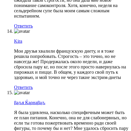
ожидала такой строгости, но она дала мне новое
понимание самоконтроля. Хотя, конечно, неделя на
сельдерейном супе была моим самым сложным
испытанием.
Ответить
Kira
Мои друзья хвалили французскую диету, и я тоже
решила попробовать. Строгость – это точно, но не
навсегда же! Продержалась около недели, и даже
сбросила пару кг, но после этого просто навернулась на
пирожках и пицце. В общем, у каждого свой путь к
здоровью, и мой точно не через такие экстрим-диеты
Ответить
βąԉя Ќąρнąβąԉ
Я была удивлена, насколько специфичным может быть
ее план питания. Конечно, она не для слабонервных, но
если ты готова пожертвовать временно ради своей
фигуры, то почему бы и нет? Мне удалось сбросить пару