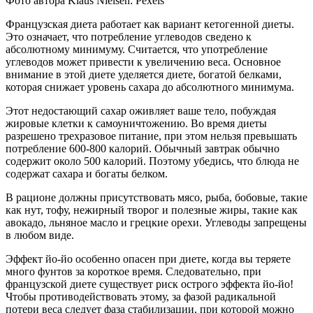
Фото автора Klaus Nielsen: Pexels
Французская диета работает как вариант кетогенной диеты.
Это означает, что потребление углеводов сведено к
абсолютному минимуму. Считается, что употребление
углеводов может привести к увеличению веса. Основное
внимание в этой диете уделяется диете, богатой белками,
которая снижает уровень сахара до абсолютного минимума.
Этот недостающий сахар оживляет ваше тело, побуждая
жировые клетки к самоуничтожению. Во время диеты
разрешено трехразовое питание, при этом нельзя превышать
потребление 600-800 калорий. Обычный завтрак обычно
содержит около 500 калорий. Поэтому убедись, что блюда не
содержат сахара и богаты белком.
В рационе должны присутствовать мясо, рыба, бобовые, такие
как нут, тофу, нежирный творог и полезные жиры, такие как
авокадо, льняное масло и грецкие орехи. Углеводы запрещены
в любом виде.
Эффект йо-йо особенно опасен при диете, когда вы теряете
много фунтов за короткое время. Следовательно, при
французской диете существует риск острого эффекта йо-йо!
Чтобы противодействовать этому, за фазой радикальной
потери веса следует фаза стабилизации, при которой можно