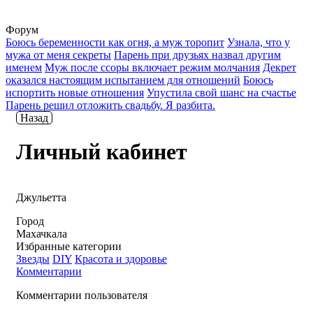
Форум
Боюсь беременности как огня, а муж торопит
Узнала, что у
мужа от меня секреты
Парень при друзьях назвал другим
именем
Муж после ссоры включает режим молчания
Декрет
оказался настоящим испытанием для отношений
Боюсь
испортить новые отношения
Упустила свой шанс на счастье
Парень решил отложить свадьбу. Я разбита.
Назад
Личный кабинет
Джульетта
Город
Махачкала
Избранные категории
Звезды
DIY
Красота и здоровье
Комментарии
Комментарии пользователя