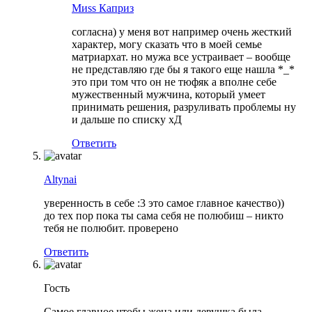
Миss Капpиз
согласна) у меня вот например очень жесткий
характер, могу сказать что в моей семье
матриархат. но мужа все устраивает – вообще
не представляю где бы я такого еще нашла *_*
это при том что он не тюфяк а вполне себе
мужественный мужчина, который умеет
принимать решения, разруливать проблемы ну
и дальше по списку хД
Ответить
Altynai
уверенность в себе :3 это самое главное качество))
до тех пор пока ты сама себя не полюбиш – никто
тебя не полюбит. проверено
Ответить
Гость
Самое главное чтобы жена или девушка была