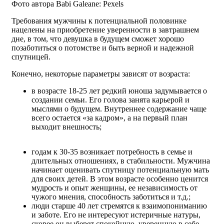
Фото автора Babi Galeane: Pexels
Требования мужчины к потенциальной половинке
нацелены на приобретение уверенности в завтрашнем
дне, в том, что девушка в будущем сможет хорошо
позаботиться о потомстве и быть верной и надежной
спутницей.
Конечно, некоторые параметры зависят от возраста:
в возрасте 18-25 лет редкий юноша задумывается о
создании семьи. Его голова занята карьерой и
мыслями о будущем. Внутреннее содержание чаще
всего остается «за кадром», а на первый план
выходит внешность;
годам к 30-35 возникает потребность в семье и
длительных отношениях, в стабильности. Мужчина
начинает оценивать спутницу потенциальную мать
для своих детей. В этом возрасте особенно ценится
мудрость и опыт женщины, ее независимость от
чужого мнения, способность заботиться и т.д.;
люди старше 40 лет стремятся к взаимопониманию
и заботе. Его не интересуют истеричные натуры,
скорее он выберет спокойную, уверенную в себе