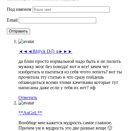
Под именем
Email
◄◄◄Bl@ck D۞ g►►►
да блин просто нормальной надо быть и не пилить
мужику мозг без повода! вот и все! зачем чет
изобретать и пытаться из себя чтото лепить? вот ты
прочитала эту статью и что сразу пойдешь
обзаводиться всеми этими качетвами которые тут
написаны даже если у тебя их нет? пф
Ответить
**AnGeL**
Вооббще мне кажется мудрость самое главное.
Причем ум и мудрость это две разные вещи 🙂