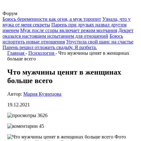
Форум
Боюсь беременности как огня, а муж торопит
Узнала, что у
мужа от меня секреты
Парень при друзьях назвал другим
именем
Муж после ссоры включает режим молчания
Декрет
оказался настоящим испытанием для отношений
Боюсь
испортить новые отношения
Упустила свой шанс на счастье
Парень решил отложить свадьбу. Я разбита.
Главная
-
Психология
-
Что мужчины ценят в женщинах
больше всего
Что мужчины ценят в женщинах
больше всего
Автор:
Мария Кузнецова
19.12.2021
3626
45
Фото