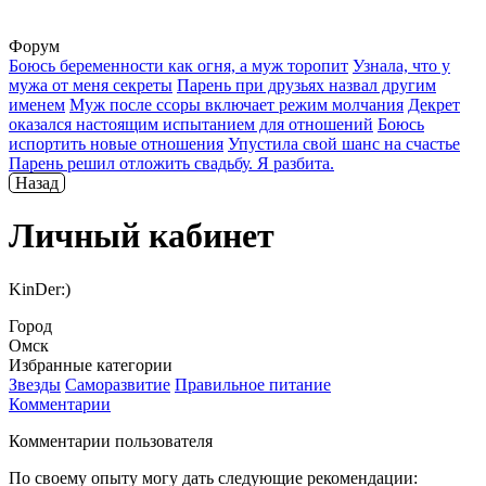
Форум
Боюсь беременности как огня, а муж торопит
Узнала, что у
мужа от меня секреты
Парень при друзьях назвал другим
именем
Муж после ссоры включает режим молчания
Декрет
оказался настоящим испытанием для отношений
Боюсь
испортить новые отношения
Упустила свой шанс на счастье
Парень решил отложить свадьбу. Я разбита.
Назад
Личный кабинет
KinDer:)
Город
Омск
Избранные категории
Звезды
Саморазвитие
Правильное питание
Комментарии
Комментарии пользователя
По своему опыту могу дать следующие рекомендации: