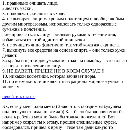
1. правильно очищать лицо.
2.делать маски.
3. подключать кислоты в уходе.
4. не вытирать лицо махровым полотенцем и вообще любым
другим многоразовым, использовать только одноразовые
бумажные полотенца.
5.не прикасаться к лицу грязными руками в течение дня,
избавляться от этой идиотской привычки
6. не очищать лицо фанатично, так чтоб кожа аж скрипела.
7. выкинуть все средства на основе спирта – они только хуже
делают.
8.скрабы и щетки для умывания тоже на помойку – это только
разносит воспаление по лицу.
9. НЕ ДАВИТЬ ПРЫЩИ НИ В КОЕМ СЛУЧАЕ!!!
10. никакой косметики, которая забивает поры.
11. по возможности исключить из рациона жирное мучное и
молочку
перейти к статье
Эх, есть у меня одна мечта) Знаю что в обозримом будущем
она неосуществима но все же)) Как было бы здорово если бы
родить ребенка можно было бы только по желанию! Вот
например созрел ты к этому, прошел специальные курсы,
обследовался, пришел к врачу – тебе там дали какую то