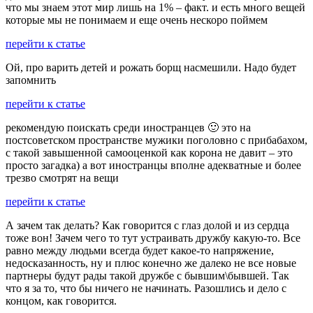
что мы знаем этот мир лишь на 1% – факт. и есть много вещей
которые мы не понимаем и еще очень нескоро поймем
перейти к статье
Ой, про варить детей и рожать борщ насмешили. Надо будет
запомнить
перейти к статье
рекомендую поискать среди иностранцев 🙂 это на
постсоветском пространстве мужики поголовно с прибабахом,
с такой завышенной самооценкой как корона не давит – это
просто загадка) а вот иностранцы вполне адекватные и более
трезво смотрят на вещи
перейти к статье
А зачем так делать? Как говорится с глаз долой и из сердца
тоже вон! Зачем чего то тут устраивать дружбу какую-то. Все
равно между людьми всегда будет какое-то напряжение,
недосказанность, ну и плюс конечно же далеко не все новые
партнеры будут рады такой дружбе с бывшим\бывшей. Так
что я за то, что бы ничего не начинать. Разошлись и дело с
концом, как говорится.