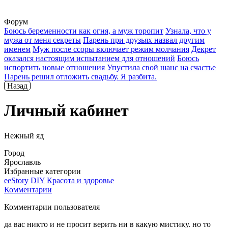
Форум
Боюсь беременности как огня, а муж торопит
Узнала, что у
мужа от меня секреты
Парень при друзьях назвал другим
именем
Муж после ссоры включает режим молчания
Декрет
оказался настоящим испытанием для отношений
Боюсь
испортить новые отношения
Упустила свой шанс на счастье
Парень решил отложить свадьбу. Я разбита.
Назад
Личный кабинет
Нежный яд
Город
Ярославль
Избранные категории
ееStory
DIY
Красота и здоровье
Комментарии
Комментарии пользователя
да вас никто и не просит верить ни в какую мистику. но то