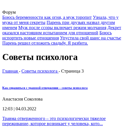
Форум
Боюсь беременности как огня, а муж торопит
Узнала, что у
мужа от меня секреты
Парень при друзьях назвал другим
именем
Муж после ссоры включает режим молчания
Декрет
оказался настоящим испытанием для отношений
Боюсь
испортить новые отношения
Упустила свой шанс на счастье
Парень решил отложить свадьбу. Я разбита.
Советы психолога
Главная
-
Советы психолога
-
Страница 3
Как справиться с травмой отвержения – советы психолога
Анастасия Соколова
12:03 | 04.03.2022
Травма отверженного – это психологически тяжелое
переживание, которое возникает у человека, кото...