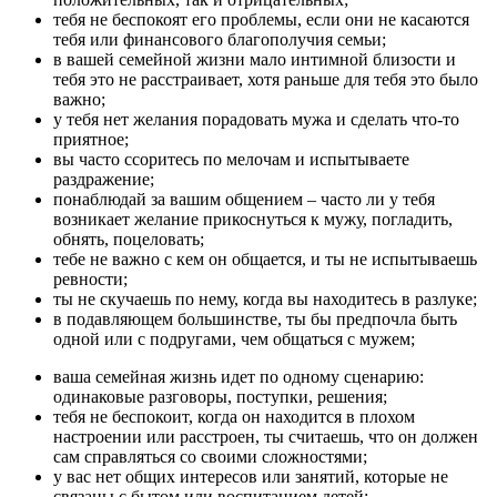
тебя не беспокоят его проблемы, если они не касаются
тебя или финансового благополучия семьи;
в вашей семейной жизни мало интимной близости и
тебя это не расстраивает, хотя раньше для тебя это было
важно;
у тебя нет желания порадовать мужа и сделать что-то
приятное;
вы часто ссоритесь по мелочам и испытываете
раздражение;
понаблюдай за вашим общением – часто ли у тебя
возникает желание прикоснуться к мужу, погладить,
обнять, поцеловать;
тебе не важно с кем он общается, и ты не испытываешь
ревности;
ты не скучаешь по нему, когда вы находитесь в разлуке;
в подавляющем большинстве, ты бы предпочла быть
одной или с подругами, чем общаться с мужем;
ваша семейная жизнь идет по одному сценарию:
одинаковые разговоры, поступки, решения;
тебя не беспокоит, когда он находится в плохом
настроении или расстроен, ты считаешь, что он должен
сам справляться со своими сложностями;
у вас нет общих интересов или занятий, которые не
связаны с бытом или воспитанием детей;