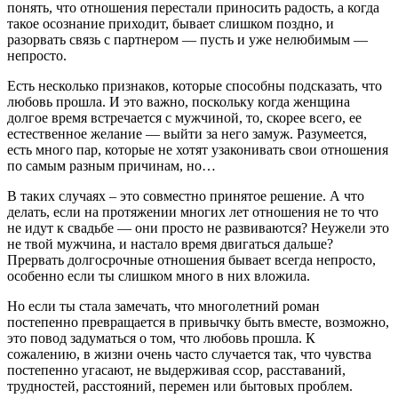
понять, что отношения перестали приносить радость, а когда
такое осознание приходит, бывает слишком поздно, и
разорвать связь с партнером — пусть и уже нелюбимым —
непросто.
Есть несколько признаков, которые способны подсказать, что
любовь прошла. И это важно, поскольку когда женщина
долгое время встречается с мужчиной, то, скорее всего, ее
естественное желание — выйти за него замуж. Разумеется,
есть много пар, которые не хотят узаконивать свои отношения
по самым разным причинам, но…
В таких случаях – это совместно принятое решение. А что
делать, если на протяжении многих лет отношения не то что
не идут к свадьбе — они просто не развиваются? Неужели это
не твой мужчина, и настало время двигаться дальше?
Прервать долгосрочные отношения бывает всегда непросто,
особенно если ты слишком много в них вложила.
Но если ты стала замечать, что многолетний роман
постепенно превращается в привычку быть вместе, возможно,
это повод задуматься о том, что любовь прошла. К
сожалению, в жизни очень часто случается так, что чувства
постепенно угасают, не выдерживая ссор, расставаний,
трудностей, расстояний, перемен или бытовых проблем.