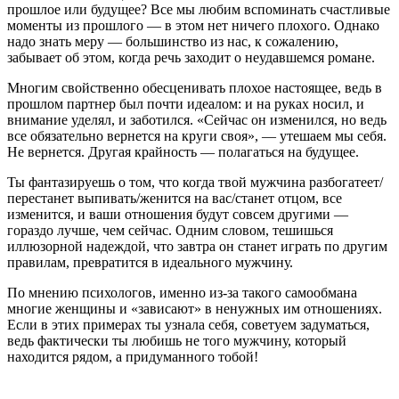
прошлое или будущее? Все мы любим вспоминать счастливые
моменты из прошлого — в этом нет ничего плохого. Однако
надо знать меру — большинство из нас, к сожалению,
забывает об этом, когда речь заходит о неудавшемся романе.
Многим свойственно обесценивать плохое настоящее, ведь в
прошлом партнер был почти идеалом: и на руках носил, и
внимание уделял, и заботился. «Сейчас он изменился, но ведь
все обязательно вернется на круги своя», — утешаем мы себя.
Не вернется. Другая крайность — полагаться на будущее.
Ты фантазируешь о том, что когда твой мужчина разбогатеет/
перестанет выпивать/женится на вас/станет отцом, все
изменится, и ваши отношения будут совсем другими —
гораздо лучше, чем сейчас. Одним словом, тешишься
иллюзорной надеждой, что завтра он станет играть по другим
правилам, превратится в идеального мужчину.
По мнению психологов, именно из-за такого самообмана
многие женщины и «зависают» в ненужных им отношениях.
Если в этих примерах ты узнала себя, советуем задуматься,
ведь фактически ты любишь не того мужчину, который
находится рядом, а придуманного тобой!