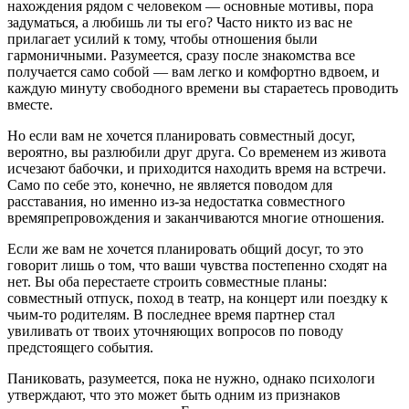
нахождения рядом с человеком — основные мотивы, пора
задуматься, а любишь ли ты его? Часто никто из вас не
прилагает усилий к тому, чтобы отношения были
гармоничными. Разумеется, сразу после знакомства все
получается само собой — вам легко и комфортно вдвоем, и
каждую минуту свободного времени вы стараетесь проводить
вместе.
Но если вам не хочется планировать совместный досуг,
вероятно, вы разлюбили друг друга. Со временем из живота
исчезают бабочки, и приходится находить время на встречи.
Само по себе это, конечно, не является поводом для
расставания, но именно из-за недостатка совместного
времяпрепровождения и заканчиваются многие отношения.
Если же вам не хочется планировать общий досуг, то это
говорит лишь о том, что ваши чувства постепенно сходят на
нет. Вы оба перестаете строить совместные планы:
совместный отпуск, поход в театр, на концерт или поездку к
чьим-то родителям. В последнее время партнер стал
увиливать от твоих уточняющих вопросов по поводу
предстоящего события.
Паниковать, разумеется, пока не нужно, однако психологи
утверждают, что это может быть одним из признаков