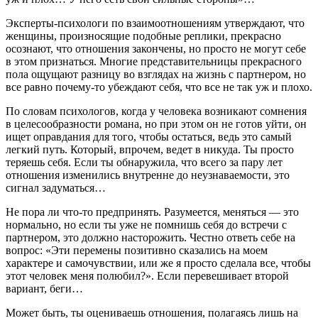
Эксперты-психологи по взаимоотношениям утверждают, что
женщины, произносящие подобные реплики, прекрасно
осознают, что отношения закончены, но просто не могут себе
в этом признаться. Многие представительницы прекрасного
пола ощущают разницу во взглядах на жизнь с партнером, но
все равно почему-то убеждают себя, что все не так уж и плохо.
По словам психологов, когда у человека возникают сомнения
в целесообразности романа, но при этом он не готов уйти, он
ищет оправдания для того, чтобы остаться, ведь это самый
легкий путь. Который, впрочем, ведет в никуда. Ты просто
теряешь себя. Если ты обнаружила, что всего за пару лет
отношения изменились внутренне до неузнаваемости, это
сигнал задуматься…
Не пора ли что-то предпринять. Разумеется, меняться — это
нормально, но если ты уже не помнишь себя до встречи с
партнером, это должно насторожить. Честно ответь себе на
вопрос: «Эти перемены позитивно сказались на моем
характере и самочувствии, или же я просто сделала все, чтобы
этот человек меня полюбил?». Если перевешивает второй
вариант, беги…
Может быть, ты оцениваешь отношения, полагаясь лишь на