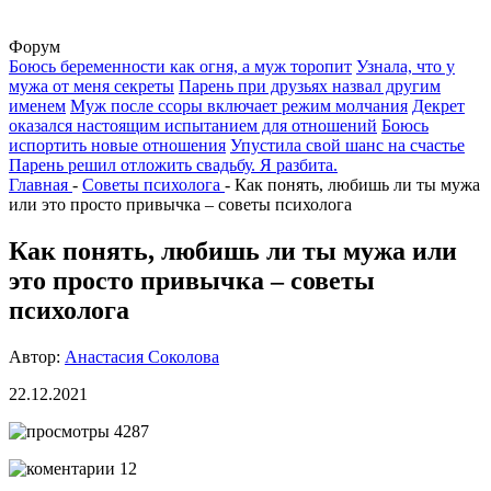
Форум
Боюсь беременности как огня, а муж торопит
Узнала, что у
мужа от меня секреты
Парень при друзьях назвал другим
именем
Муж после ссоры включает режим молчания
Декрет
оказался настоящим испытанием для отношений
Боюсь
испортить новые отношения
Упустила свой шанс на счастье
Парень решил отложить свадьбу. Я разбита.
Главная
-
Советы психолога
-
Как понять, любишь ли ты мужа
или это просто привычка – советы психолога
Как понять, любишь ли ты мужа или
это просто привычка – советы
психолога
Автор:
Анастасия Соколова
22.12.2021
4287
12