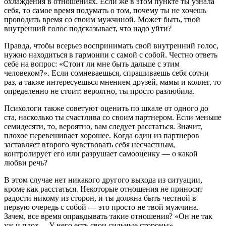
охлаждения в отношениях. Если же в этом пункте ты узнала
себя, то самое время подумать о том, почему ты не хочешь
проводить время со своим мужчиной. Может быть, твой
внутренний голос подсказывает, что надо уйти?
Правда, чтобы всерьез воспринимать свой внутренний голос,
нужно находиться в гармонии с самой с собой. Честно ответь
себе на вопрос: «Стоит ли мне быть дальше с этим
человеком?». Если сомневаешься, спрашиваешь себя сотни
раз, а также интересуешься мнением друзей, мамы и коллег, то
определенно не стоит: вероятно, ты просто разлюбила.
Психологи также советуют оценить по шкале от одного до
ста, насколько ты счастлива со своим партнером. Если меньше
семидесяти, то, вероятно, вам следует расстаться. Значит,
плохое перевешивает хорошее. Когда один из партнеров
заставляет второго чувствовать себя несчастным,
контролирует его или разрушает самооценку — о какой
любви речь?
В этом случае нет никакого другого выхода из ситуации,
кроме как расстаться. Некоторые отношения не приносят
радости никому из сторон, и ты должна быть честной в
первую очередь с собой — это просто не твой мужчина.
Зачем, все время оправдывать такие отношения? «Он не так
уж и плох… У него есть свои сильные стороны»…