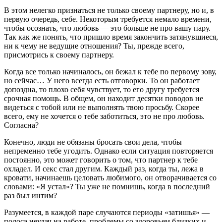
В этом нелегко признаться не только своему партнеру, но и, в
первую очередь, себе. Некоторым требуется немало времени,
чтобы осознать, что любовь — это больше не про вашу пару.
Так как же понять, что пришло время закончить затянувшиеся,
ни к чему не ведущие отношения? Ты, прежде всего,
присмотрись к своему партнеру.
Когда все только начиналось, он бежал к тебе по первому зову,
но сейчас… У него всегда есть отговорки. То он работает
допоздна, то плохо себя чувствует, то его другу требуется
срочная помощь. В общем, он находит десятки поводов не
видеться с тобой или не выполнять твою просьбу. Скорее
всего, ему не хочется о тебе заботиться, это не про любовь.
Согласна?
Конечно, люди не обязаны бросать свои дела, чтобы
непременно тебе угодить. Однако если ситуация повторяется
постоянно, это может говорить о том, что партнер к тебе
охладел. И секс стал другим. Каждый раз, когда ты, лежа в
кровати, начинаешь целовать любимого, он отворачивается со
словами: «Я устал»? Ты уже не помнишь, когда в последний
раз был интим?
Разумеется, в каждой паре случаются периоды «затишья» —
полоса неудач на работе, проблемы со здоровьем близких и