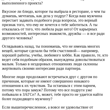
выполненного проекта?
Вкусное ли блюдо, которое ты выбрала в ресторане, о чем ты
думаешь, мечтаешь, как дела у подруг? Когда ваш мужчина
перестает задавать подобного рода вопросы, это верный
признак того, что ему не хочется о тебе заботиться. А ты
отказалась от того, что любила ради него! От карьерных
возможностей, интересных знакомств, дружбы — и все ради
другого человека?
Оглядываясь назад, ты понимаешь, что не имеешь многих
вещей, которые сделали бы тебя счастливой— например,
хорошей работы, учебы, любимого хобби. Как правило, те, кто
ведет себя подобным образом, вынуждены довольствоваться
малым. Только в нездоровых отношениях люди склонны
жертвовать своими интересами ради партнера.
Многие люди продолжают встречаться друг с другом по
причинам, которые не имеют совершенно никакого
отношения к их чувствам. Ты остаешься с этим парнем,
потому что пора замуж? Потому что все подруги уже
побывали в ЗАГСе? А, может, тебе просто не удается найти
более подходящего мужчину?
Если вышеперечисленное, а вовсе не удовольствие от