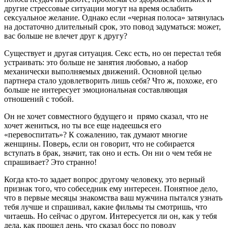
другие стрессовые ситуации могут на время ослабить
сексуальное желание. Однако если «черная полоса» затянулась
на достаточно длительный срок, это повод задуматься: может,
вас больше не влечет друг к другу?
Существует и другая ситуация. Секс есть, но он перестал тебя
устраивать: это больше не занятия любовью, а набор
механически выполняемых движений. Основной целью
партнера стало удовлетворить лишь себя? Что ж, похоже, его
больше не интересует эмоциональная составляющая
отношений с тобой.
Он не хочет совместного будущего и прямо сказал, что не
хочет жениться, но ты все еще надеешься его
«перевоспитать»? К сожалению, так думают многие
женщины. Поверь, если он говорит, что не собирается
вступать в брак, значит, так оно и есть. Он ни о чем тебя не
спрашивает? Это странно!
Когда кто-то задает вопрос другому человеку, это верный
признак того, что собеседник ему интересен. Понятное дело,
что в первые месяцы знакомства ваш мужчина пытался узнать
тебя лучше и спрашивал, какие фильмы ты смотришь, что
читаешь. Но сейчас о другом. Интересуется ли он, как у тебя
дела, как прошел день, что сказал босс по поводу