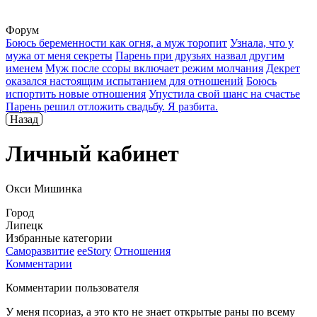
Форум
Боюсь беременности как огня, а муж торопит
Узнала, что у
мужа от меня секреты
Парень при друзьях назвал другим
именем
Муж после ссоры включает режим молчания
Декрет
оказался настоящим испытанием для отношений
Боюсь
испортить новые отношения
Упустила свой шанс на счастье
Парень решил отложить свадьбу. Я разбита.
Назад
Личный кабинет
Окси Мишинка
Город
Липецк
Избранные категории
Саморазвитие
ееStory
Отношения
Комментарии
Комментарии пользователя
У меня псориаз, а это кто не знает открытые раны по всему