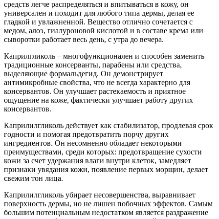
средств легче распределяться и впитываться в кожу, он
универсален и походит для любого типа дермы, делая ее
гладкой и увлажненной. Вещество отлично сочетается с
медом, алоэ, гиалуроновой кислотой и в составе крема или
сыворотки работает весь день, с утра до вечера.
Каприлгликоль – многофункционален и способен заменить
традиционные консерванты, парабены или средства,
выделяющие формальдегид. Он демонстрирует
антимикробные свойства, что не всегда характерно для
консервантов. Он улучшает растекаемость и приятное
ощущение на коже, фактически улучшает работу других
консервантов.
Каприлилгликоль действует как стабилизатор, продлевая срок
годности и помогая предотвратить порчу других
ингредиентов. Он несомненно обладает некоторыми
преимуществами, среди которых: предотвращение сухости
кожи за счет удержания влаги внутри клеток, замедляет
признаки увядания кожи, появление первых морщин, делает
свежим тон лица.
Каприлилгликоль убирает несовершенства, выравнивает
поверхность дермы, но не лишен побочных эффектов. Самым
большим потенциальным недостатком является раздражение