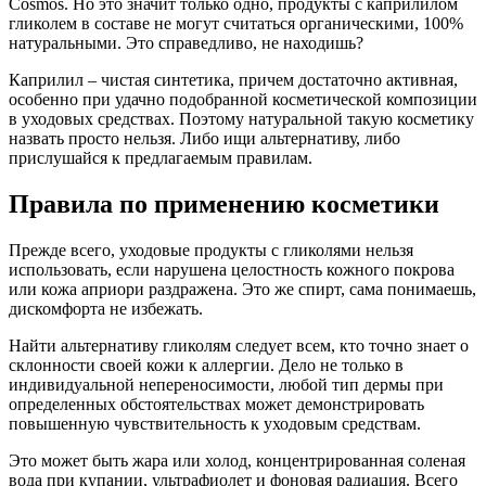
Cosmos. Но это значит только одно, продукты с каприлилом
гликолем в составе не могут считаться органическими, 100%
натуральными. Это справедливо, не находишь?
Каприлил – чистая синтетика, причем достаточно активная,
особенно при удачно подобранной косметической композиции
в уходовых средствах. Поэтому натуральной такую косметику
назвать просто нельзя. Либо ищи альтернативу, либо
прислушайся к предлагаемым правилам.
Правила по применению косметики
Прежде всего, уходовые продукты с гликолями нельзя
использовать, если нарушена целостность кожного покрова
или кожа априори раздражена. Это же спирт, сама понимаешь,
дискомфорта не избежать.
Найти альтернативу гликолям следует всем, кто точно знает о
склонности своей кожи к аллергии. Дело не только в
индивидуальной непереносимости, любой тип дермы при
определенных обстоятельствах может демонстрировать
повышенную чувствительность к уходовым средствам.
Это может быть жара или холод, концентрированная соленая
вода при купании, ультрафиолет и фоновая радиация. Всего