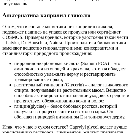
не угадаешь.
Альтернатива каприлил гликолю
О том, что в составе косметики нет каприлил гликоля,
подскажет надпись на упаковке продукта или сертификат
COSMOS. Примеры брендов, которые удостоены такой чести
– Patyka, Dr. Hauschka, Natura. Производители биокосметики
заменяют вещество гипоаллергенными консервантами и
стабилизаторы природного происхождения:
пирролидонкарбоновая кислота (Sodium PCA) – это
аминокислота из овощей и крахмала, которая обладает
способностью увлажнять дерму и реставрировать
травмированные пряди;
растительный глицерин (Glycerin) – аналог гликолевого
спирта, получаемый из растительных масел. Вещество
способно активировать впитывание уходовых средств и
препятствует обезвоживанию кожи и волос;
глицин(glycine) – белок бобовых ростков, который
получают в процессе синтеза из этого сырья. Он
обогащен природой витамином Е и тонизирует дерму.
Итак, что у нас в сухом остатке? Caprylyl glycol делает лучше
консистенцию растворов, линиментов, жидких препаратов,