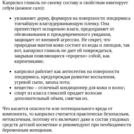
Каприлил гликоль по своему составу и свойствам имитирует
себум (кожное сало):
увлажняет дерму, формируя на поверхности эпидермиса
тончайшую влагоудерживающую пленку. Она
препятствует испарению влаги, предохраняет от
обезвоживания и преждевременного увядания,
защищает от внешней агрессии. Не секрет, что
природная мантия кожи состоит из воды и липидов, так
вот, капирлил гликоль не дает ей повреждаться,
закрывая появляющиеся «прорехи» собой, как
кирпичиками;
каприлил работает как антисептик на поверхности
эпидермиса, предупреждая развитие воспаления,
угревой сыпи, запаха пота;
вещество – отличный кондиционер для кожи и волос;
спирт из класса гликолей придает волосам
дополнительный объем, смягчая их.
Что касается опасности или потенциального вреда от
компонента, то каприлил считается практически безопасным,
нетоксичным, поэтому его включают даже в состав уходовых
средств детской косметики и рекомендуют при необходимости
беременным женщинам.