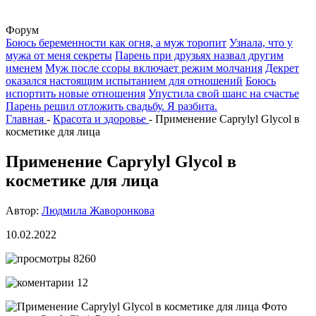
Форум
Боюсь беременности как огня, а муж торопит
Узнала, что у
мужа от меня секреты
Парень при друзьях назвал другим
именем
Муж после ссоры включает режим молчания
Декрет
оказался настоящим испытанием для отношений
Боюсь
испортить новые отношения
Упустила свой шанс на счастье
Парень решил отложить свадьбу. Я разбита.
Главная
-
Красота и здоровье
-
Применение Caprylyl Glycol в
косметике для лица
Применение Caprylyl Glycol в
косметике для лица
Автор:
Людмила Жаворонкова
10.02.2022
8260
12
Фото