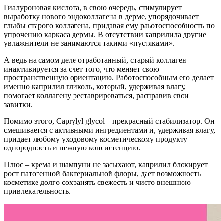
Гиалуроновая кислота, в свою очередь, стимулирует
выработку нового эндоколлагена в дерме, упорядочивает
глыбы старого коллагена, придавая ему раьотоспособность по
упрочению каркаса дермы. В отсутствии каприлила другие
увлажнители не занимаются такими «пустяками».
А ведь на самом деле отработанный, старый коллаген
инактивируется за счет того, что меняет свою
пространственную ориентацию. Работоспособным его делает
именно каприлил гликоль, который, удерживая влагу,
помогает коллагену реставрироваться, расправив свои
завитки.
Помимо этого, Caprylyl glycol – прекрасный стабилизатор. Он
смешивается с активными ингредиентами и, удерживая влагу,
придает любому уходовому косметическому продукту
однородность и нежную консистенцию.
Плюс – крема и шампуни не засыхают, каприлил блокирует
рост патогенной бактериальной флоры, дает возможность
косметике долго сохранять свежесть и чисто внешнюю
привлекательность.