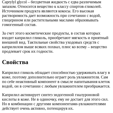
Caprylyl glycol – бесцветная жидкость с едва различимым
запахом. Относится вещество к классу спиртов-гликолей.
Источником продукта являются кокосы. Его высокая
растворимость дает возможность при сочетании с водой,
глицерином или растительными маслами образовывать
гомогенный состав.
За счет этого косметические продукты, в состав которых
входит каприлил гликоль, приобретают мягкость и приятный
внешний вид. Тактильные свойства уходовых средств с
каприлилом выше всяких похвал, плюс ко всему – вещество
продлевает срок их годности.
Свойства
Каприлил гликоль обладает способностью удерживать влагу в
коже, поэтому дополнительно играет роль увлажнителя. Сам
по себе неактивный компонент в смысле напитывания клеток
водой, он в сочетании с любым увлажнителем преображается.
Каприлил активирует синтез эндогенной гиалуроновой
кислоты в коже. Не в одиночку, ему не достает для этого сил.
Но в комбинации с другими компонентами-увлажнителями
действует очень активно, потенцируя их.