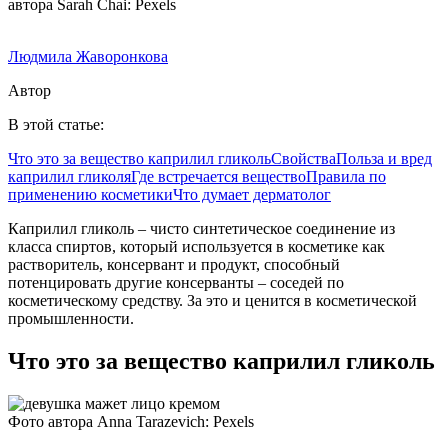
автора Sarah Chai: Pexels
Людмила Жаворонкова
Автор
В этой статье:
Что это за вещество каприлил гликоль
Свойства
Польза и вред
каприлил гликоля
Где встречается вещество
Правила по
применению косметики
Что думает дерматолог
Каприлил гликоль – чисто синтетическое соединение из
класса спиртов, который используется в косметике как
растворитель, консервант и продукт, способный
потенцировать другие консерванты – соседей по
косметическому средству. За это и ценится в косметической
промышленности.
Что это за вещество каприлил гликоль
Фото автора Anna Tarazevich: Pexels