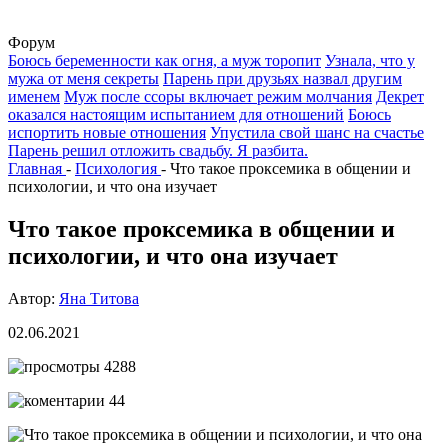
Форум
Боюсь беременности как огня, а муж торопит
Узнала, что у
мужа от меня секреты
Парень при друзьях назвал другим
именем
Муж после ссоры включает режим молчания
Декрет
оказался настоящим испытанием для отношений
Боюсь
испортить новые отношения
Упустила свой шанс на счастье
Парень решил отложить свадьбу. Я разбита.
Главная
-
Психология
-
Что такое проксемика в общении и
психологии, и что она изучает
Что такое проксемика в общении и
психологии, и что она изучает
Автор:
Яна Титова
02.06.2021
4288
44