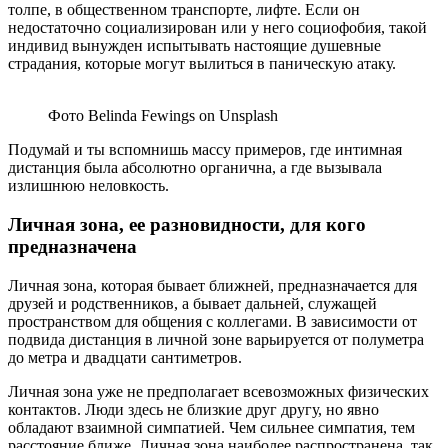
толпе, в общественном транспорте, лифте. Если он
недостаточно социализирован или у него социофобия, такой
индивид вынужден испытывать настоящие душевные
страдания, которые могут вылиться в паническую атаку.
Фото Belinda Fewings on Unsplash
Подумай и ты вспомнишь массу примеров, где интимная
дистанция была абсолютно органична, а где вызывала
излишнюю неловкость.
Личная зона, ее разновидности, для кого
предназначена
Личная зона, которая бывает ближней, предназначается для
друзей и родственников, а бывает дальней, служащей
пространством для общения с коллегами. В зависимости от
подвида дистанция в личной зоне варьируется от полуметра
до метра и двадцати сантиметров.
Личная зона уже не предполагает всевозможных физических
контактов. Люди здесь не близкие друг другу, но явно
обладают взаимной симпатией. Чем сильнее симпатия, тем
расстояние ближе. Личная зона наиболее распространена, так