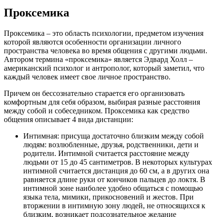
Проксемика
Проксемика – это область психологии, предметом изучения
которой являются особенности организации личного
пространства человека во время общения с другими людьми.
Автором термина «проксемика» является Эдвард Холл –
американский психолог и антрополог, который заметил, что
каждый человек имеет свое личное пространство.
Причем он бессознательно старается его организовать
комфортным для себя образом, выбирая разные расстояния
между собой и собеседником. Проксемика как средство
общения описывает 4 вида дистанции:
Интимная: присуща достаточно близким между собой
людям: возлюбленные, друзья, родственники, дети и
родители. Интимной считается расстояние между
людьми от 15 до 45 сантиметров. В некоторых культурах
интимной считается дистанция до 60 см, а в других она
равняется длине руки от кончиков пальцев до локтя. В
интимной зоне наиболее удобно общаться с помощью
языка тела, мимики, прикосновений и жестов. При
вторжении в интимную зону людей, не относящихся к
близким, возникает подсознательное желание