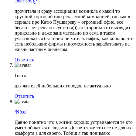
Э̶d̶e̶f̶ ℓo√ﻉ~
прочитала и сразу ассоциация возникла с какой то
крупной торговой или рекламной компанией, где как в
сериале про Катю Пушкареву – огромный офис, все
бегают чет решают суетятся))) со стороны это выглядит
прикольно и даже занимательно но сама в таком
участвовать я бы точно не хотела. нафик, как хорошо что
есть небольшие фирмы и возможность зарабатывать на
жизнь частным бизнесом
Ответить
Гость
для жителей небольших городов не актуально
Ответить
/N!ce/
Давно понятно что в жизни хорошо устраиваются те кто
умеет общаться с людьми. Делается же это все не для их
комфорта а для своего. Тобиш я так понимаю: