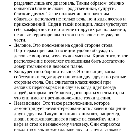
разделяет лишь его диагональ. Таким образом, обычно
общаются близкие люди – родственники, супруги,
близкие друзья. Такое положение позволяет им
общаться, используя не только речь, но и язык жестов и
прикосновений. Сидя в такой позиции, люди чувствуют
себя комфортно, но в отличие от других расположений,
не делят территориально стол на «свою» и «чужую»
части.
Деловое. Это положение на одной стороне стола.
Партнерам при такой позиции удобно обсуждать
деловые вопросы, изучать документы. Кроме того, такое
расположение позволяет отношениям быть достаточно
доверительными в деловом плане.
Конкурентно-оборонительное. Это позиция, когда
собеседники сидят друг напротив друг друга по разные
стороны стола. Она считается классической при
деловых переговорах и в случае, когда идет беседа
людей, которым необходимо договориться о чем-то, на
что они имеют противоположные точки зрения.
Независимое. Это такое расположение, которое
демонстрирует незаинтересованность людей в общении
друг с другом. Такую позицию занимают, например,
люди, присаживающиеся в парке на скамейку или в
кафе за стол к незнакомому человеку. Они стараются
находиться как можно дальше друг от друга, стараясь