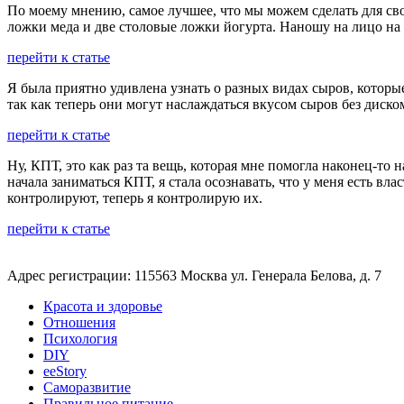
По моему мнению, самое лучшее, что мы можем сделать для сво
ложки меда и две столовые ложки йогурта. Наношу на лицо на
перейти к статье
Я была приятно удивлена узнать о разных видах сыров, котор
так как теперь они могут наслаждаться вкусом сыров без диск
перейти к статье
Ну, КПТ, это как раз та вещь, которая мне помогла наконец-то н
начала заниматься КПТ, я стала осознавать, что у меня есть вл
контролируют, теперь я контролирую их.
перейти к статье
Адрес регистрации: 115563 Москва ул. Генерала Белова, д. 7
Красота и здоровье
Отношения
Психология
DIY
ееStory
Саморазвитие
Правильное питание