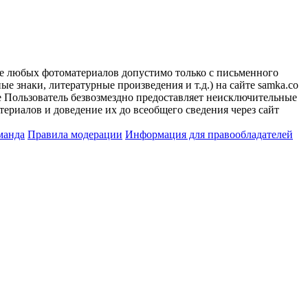
ие любых фотоматериалов допустимо только с письменного
 знаки, литературные произведения и т.д.) на сайте samka.co
 Пользователь безвозмездно предоставляет неисключительные
ериалов и доведение их до всеобщего сведения через сайт
манда
Правила модерации
Информация для правообладателей