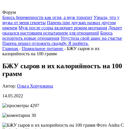
Форум
Боюсь беременности как огня, а муж торопит
Узнала, что у
мужа от меня секреты
Парень при друзьях назвал другим
именем
Муж после ссоры включает режим молчания
Декрет
оказался настоящим испытанием для отношений
Боюсь
испортить новые отношения
Упустила свой шанс на счастье
Парень решил отложить свадьбу. Я разбита.
Главная
-
Правильное питание
-
БЖУ сыров и их
калорийность на 100 грамм
БЖУ сыров и их калорийность на 100
грамм
Автор:
Ольга Хорунжина
14.05.2022
4297
30
Фото Andra C