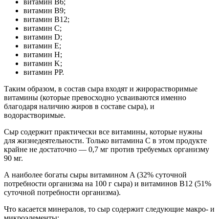
витамин B6;
витамин B9;
витамин B12;
витамин C;
витамин D;
витамин E;
витамин H;
витамин K;
витамин PP.
Таким образом, в состав сыра входят и жирорастворимые
витамины (которые превосходно усваиваются именно
благодаря наличию жиров в составе сыра), и
водорастворимые.
Сыр содержит практически все витамины, которые нужны
для жизнедеятельности. Только витамина C в этом продукте
крайне не достаточно — 0,7 мг против требуемых организму
90 мг.
А наиболее богаты сыры витамином A (32% суточной
потребности организма на 100 г сыра) и витаминов B12 (51%
суточной потребности организма).
Что касается минералов, то сыр содержит следующие макро- и
микроэлементы: