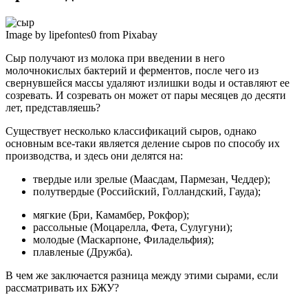
Image by lipefontes0 from Pixabay
Сыр получают из молока при введении в него
молочнокислых бактерий и ферментов, после чего из
свернувшейся массы удаляют излишки воды и оставляют ее
созревать. И созревать он может от пары месяцев до десяти
лет, представляешь?
Существует несколько классификаций сыров, однако
основным все-таки является деление сыров по способу их
производства, и здесь они делятся на:
твердые или зрелые (Маасдам, Пармезан, Чеддер);
полутвердые (Российский, Голландский, Гауда);
мягкие (Бри, Камамбер, Рокфор);
рассольные (Моцарелла, Фета, Сулугуни);
молодые (Маскарпоне, Филадельфия);
плавленые (Дружба).
В чем же заключается разница между этими сырами, если
рассматривать их БЖУ?