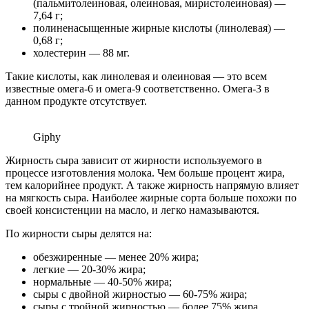
(пальмитолеиновая, олеиновая, миристолеиновая) —
7,64 г;
полиненасыщенные жирные кислоты (линолевая) —
0,68 г;
холестерин — 88 мг.
Такие кислоты, как линолевая и олеиновая — это всем
известные омега-6 и омега-9 соответственно. Омега-3 в
данном продукте отсутствует.
Giphy
Жирность сыра зависит от жирности используемого в
процессе изготовления молока. Чем больше процент жира,
тем калорийнее продукт. А также жирность напрямую влияет
на мягкость сыра. Наиболее жирные сорта больше похожи по
своей консистенции на масло, и легко намазываются.
По жирности сыры делятся на:
обезжиренные — менее 20% жира;
легкие — 20-30% жира;
нормальные — 40-50% жира;
сыры с двойной жирностью — 60-75% жира;
сыры с тройной жирностью — более 75% жира.