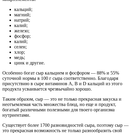
кальций;
магний;
натрий;
калий;
железо;
фосфор;
калий;
селен;
хлор;
медь;
цинк и другие.
Особенно богат сыр кальцием и фосфором — 88% и 55%
суточной нормы в 100 г сыра соответственно. Благодаря
присутствию в сыре витаминов A, B и D кальций из этого
продукта усваивается чрезвычайно хорошо.
Таким образом, сыр — это не только прекрасная закуска и
неотъемлемая часть множества блюд, но еще и продукт,
богатый различными полезными для твоего организма
нутриентами.
Существует более 1700 разновидностей сыра, поэтому сыр —
это прекрасная возможность не только разнообразить свой