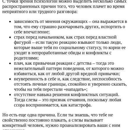
С точки зрения психологии можно выделить несколько самых
распространенных причин того, что человек плачет во время
неприятного или трудного разговора:
зависимость от мнения окружающих – она выражается в
том, что ему страшно разочаровать других, испортить о
себе впечатление;
страх перед начальником, как страх перед властной
фигурой – если такую реакцию взывают только люди,
которые выше тебя по социальному статусу, то корни ее
уходят в непроработанные обиды и конфликты с
родителями;
плач, как привычная реакция с детства – тогда это
нежелательный паттерн поведения, от которого можно
избавиться, как от любой другой вредной привычки;
неуверенность в себе и, как следствие, неспособность
отстоять личные границы, спокойно и уверенно сказать,
чтобы на тебя перестали «нападать»;
отсутствие навыка решения конфликтных ситуаций.
Тогда слезы – это признак отчаяния, поскольку любая
ссора воспринимается, как катастрофа.
Но есть еще одна причина. Если ты знаешь, что тебе не
свойственно постоянно плакать, а слезы вызывает
конкретный человек, нужно проанализировать ваши с ним