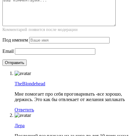
Комментарий появится после модерации
Под именем
Email
TheBlondehead
Мне помогает про себя проговаривать -все хорошо,
держись. Это как бы отвлекает от желания заплакать
Ответить
Лера
Последний раз плакала из-за кого-то лет 10 тому назад.