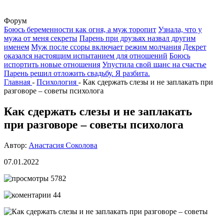
Форум
Боюсь беременности как огня, а муж торопит
Узнала, что у
мужа от меня секреты
Парень при друзьях назвал другим
именем
Муж после ссоры включает режим молчания
Декрет
оказался настоящим испытанием для отношений
Боюсь
испортить новые отношения
Упустила свой шанс на счастье
Парень решил отложить свадьбу. Я разбита.
Главная
-
Психология
-
Как сдержать слезы и не заплакать при
разговоре – советы психолога
Как сдержать слезы и не заплакать
при разговоре – советы психолога
Автор:
Анастасия Соколова
07.01.2022
5782
44