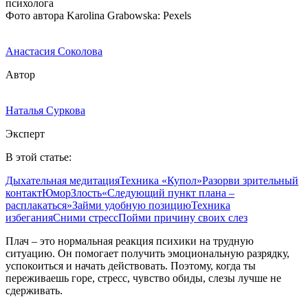
Фото автора Karolina Grabowska: Pexels
Анастасия Соколова
Автор
Наталья Суркова
Эксперт
В этой статье:
Дыхательная медитация
Техника «Купол»
Разорви зрительный
контакт
Юмор
Злость
«Следующий пункт плана –
расплакаться»
Займи удобную позицию
Техника
избегания
Сними стресс
Пойми причину своих слез
Плач – это нормальная реакция психики на трудную
ситуацию. Он помогает получить эмоциональную разрядку,
успокоиться и начать действовать. Поэтому, когда ты
переживаешь горе, стресс, чувство обиды, слезы лучше не
сдерживать.