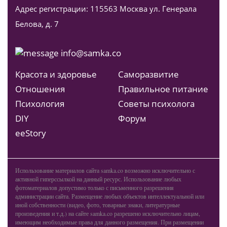
Адрес регистрации: 115563 Москва ул. Генерала
Белова, д. 7
info@samka.co
Красота и здоровье
Саморазвитие
Отношения
Правильное питание
Психология
Советы психолога
DIY
Форум
ееStory
Использование материалов сайта samka.co возможно исключительно с
активной гиперссылкой на данный ресурс. Использование любых
фотоматериалов допустимо только с письменного разрешения
администрации сайта. Размещение любых объектов интеллектуальной или
иной собственности (видео, фото, товарные знаки, литературные
произведения и т.д.) на сайте samka.co разрешено исключительно лицам,
имеющим необходимые права для данного размещения. При размещении