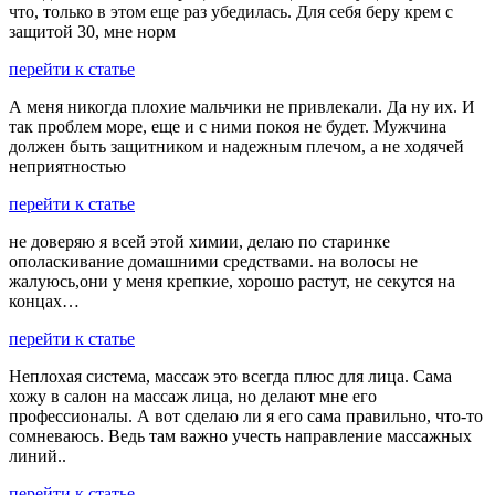
что, только в этом еще раз убедилась. Для себя беру крем с
защитой 30, мне норм
перейти к статье
А меня никогда плохие мальчики не привлекали. Да ну их. И
так проблем море, еще и с ними покоя не будет. Мужчина
должен быть защитником и надежным плечом, а не ходячей
неприятностью
перейти к статье
не доверяю я всей этой химии, делаю по старинке
ополаскивание домашними средствами. на волосы не
жалуюсь,они у меня крепкие, хорошо растут, не секутся на
концах…
перейти к статье
Неплохая система, массаж это всегда плюс для лица. Сама
хожу в салон на массаж лица, но делают мне его
профессионалы. А вот сделаю ли я его сама правильно, что-то
сомневаюсь. Ведь там важно учесть направление массажных
линий..
перейти к статье