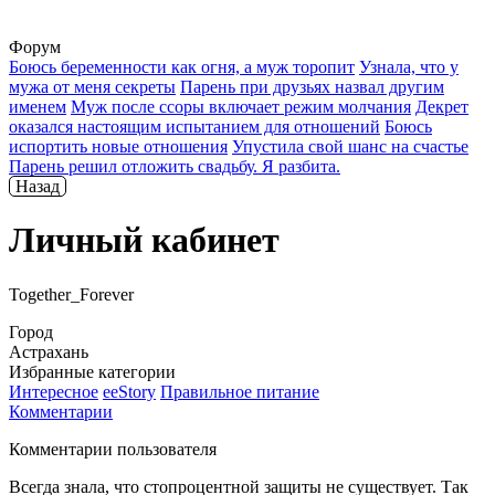
Форум
Боюсь беременности как огня, а муж торопит
Узнала, что у
мужа от меня секреты
Парень при друзьях назвал другим
именем
Муж после ссоры включает режим молчания
Декрет
оказался настоящим испытанием для отношений
Боюсь
испортить новые отношения
Упустила свой шанс на счастье
Парень решил отложить свадьбу. Я разбита.
Назад
Личный кабинет
Together_Forever
Город
Астрахань
Избранные категории
Интересное
ееStory
Правильное питание
Комментарии
Комментарии пользователя
Всегда знала, что стопроцентной защиты не существует. Так