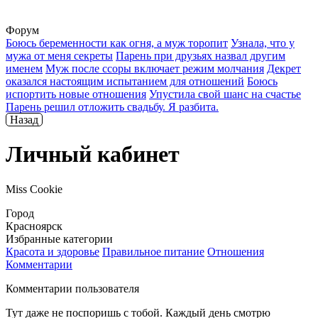
Форум
Боюсь беременности как огня, а муж торопит
Узнала, что у
мужа от меня секреты
Парень при друзьях назвал другим
именем
Муж после ссоры включает режим молчания
Декрет
оказался настоящим испытанием для отношений
Боюсь
испортить новые отношения
Упустила свой шанс на счастье
Парень решил отложить свадьбу. Я разбита.
Назад
Личный кабинет
Miss Cookie
Город
Красноярск
Избранные категории
Красота и здоровье
Правильное питание
Отношения
Комментарии
Комментарии пользователя
Тут даже не поспоришь с тобой. Каждый день смотрю