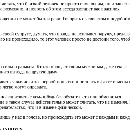
влять, что близкий человек не просто изменял им, но и зашел 
е возможно, и новость об этом всегда застанет вас врасплох.
рощении не может быть и речи. Говорить с человеком в подобно
 своей супруге, думать, что правда не всплывет наружу, предава
го не происходило, то этот человек просто не достоин того, что
о сильно размыта. Кто-то прощает своим мужчинам даже секс с
йного взгляда на другую даму.
аваться вычислить с первой попытки и не знать о факте измены
 легко могут оправдать.
пофлиртовать с кем-нибудь без обязательств или обменяться
в таком случае действительно может считать, что не изменял. 
редательство, что и в измене физической.
 лишь у нас в голове, но происходить это может с каждым и каж
к супругу