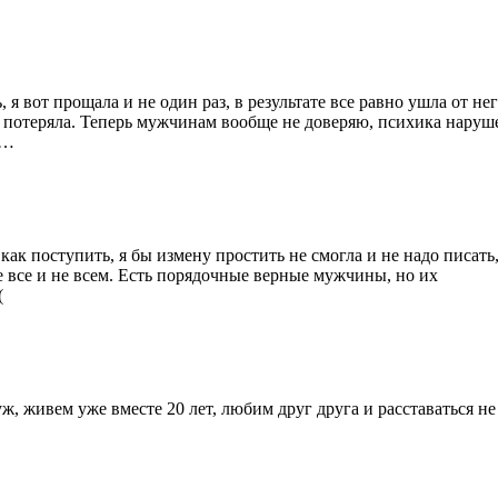
 я вот прощала и не один раз, в результате все равно ушла от нег
и потеряла. Теперь мужчинам вообще не доверяю, психика наруш
о…
ак поступить, я бы измену простить не смогла и не надо писать,
е все и не всем. Есть порядочные верные мужчины, но их
(
уж, живем уже вместе 20 лет, любим друг друга и расставаться не