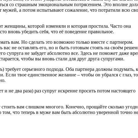
ваться со страшным эмоциональным потрясением. Это вполне до
т мужей, а потом испытывают сожаление, что потратили всю св
от женщины, которой изменяли и которая простила. Часто она
сто вновь убедить себя, что её поведение правильное.
ать вам. Но сделать это возможно только вместе с партнером.
вас не оставлять его, но и быть готовым стоять на своём решен
 его супруга не забудет абсолютно все. Здесь не поможет даже вре
тарается, чтобы вы вновь стали для друг друга супругами.
ь) требует серьезного подхода. Оба партнера должны подумать, 
. Если твое единственное желание – чтобы он убрался с глаз, то
но.
 и не два раза) раз супруг искренне просить потом настоящего
 стоить вам слишком многого. Конечно, прощайте сколько угодн
о том, что теперь в муже вам быть абсолютно уверенной точно н