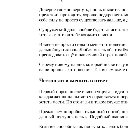
Доверие сложно вернуть, вновь появится оно
предстоит проходить, хорошо подкреплять м
себе силу не просто существовать дальше, а
Супружеский долг вообще будет зависеть тол
тот факт, что он тебе когда-то изменил.
Измена не просто сильно меняет отношения 
дальнейшую жизнь. Любая мысль об этом бу
преследовать ещё и навязчивый страх ново
Своему новому парню, который появится у вас
ваши прошлые отношения. Так вы сможете ср
Честно ли изменить в ответ
Первый порыв после измен супруга – идти на
каждая женщина пытается справляться и пере
хотеть мести. Но стоит ли в таком случае от
Прежде чем попробовать данный способ, поп
данный поступок нельзя. Подобный шаг може
Если вы способны так поступать, делать бол