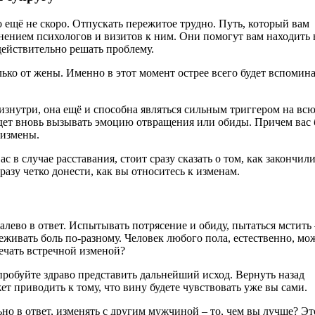
 ещё не скоро. Отпускать пережитое трудно. Путь, который вам
нением психологов и визитов к ним. Они помогут вам находить 
 действительно решать проблему.
ько от жены. Именно в этот момент острее всего будет вспомина
изнутри, она ещё и способна являться сильным триггером на вс
дет вновь вызывать эмоцию отвращения или обиды. Причем вас 
й измены.
 в случае расставания, стоит сразу сказать о том, как закончил
азу четко донести, как вы относитесь к изменам.
лево в ответ. Испытывать потрясение и обиду, пытаться мстить 
живать боль по-разному. Человек любого пола, естественно, мо
вечать встречной изменой?
робуйте здраво представить дальнейший исход. Вернуть назад
т приводить к тому, что вину будете чувствовать уже вы сами.
ьно в ответ, изменять с другим мужчиной – то, чем вы лучше? Эт