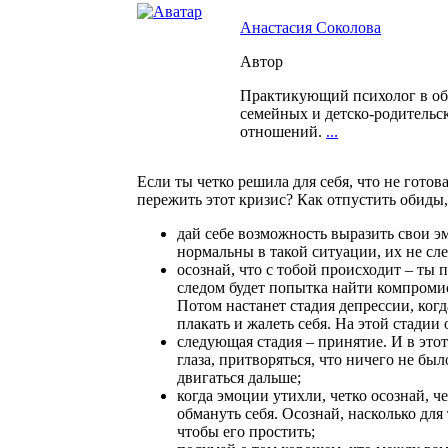
Анастасия Соколова
Автор
Практикующий психолог в об
семейных и детско-родительс
отношений.
...
Если ты четко решила для себя, что не готов
пережить этот кризис? Как отпустить обиды,
дай себе возможность выразить свои э
нормальны в такой ситуации, их не сле
осознай, что с тобой происходит – ты 
следом будет попытка найти компромисс
Потом настанет стадия депрессии, когда
плакать и жалеть себя. На этой стадии
следующая стадия – принятие. И в это
глаза, притворяться, что ничего не бы
двигаться дальше;
когда эмоции утихли, четко осознай, ч
обмануть себя. Осознай, насколько для
чтобы его простить;