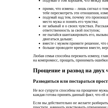
подумай о том хорошем, что между вами
прими, что измена – лишь сигнал о то
тебе пересмотреть эти отношения, изме
подумай над тем, почему это произошл
место мужа и понять его чувства;
не забывай и о своих чувствах. Расск
ответственность за свой поступок;
не пытайся шантажировать его, вызыва
двигаться дальше;
вместе с мужем примите решение, что 
больше проводите времени вместе, вер
Любая семья способна пережить измену, гла
на компромисс, прощать, принимать ошибки 
Прощение и развод на двух 
Разводиться или постараться прос
Не все супруги способны на прощение мужья
каждая готова принять данный факт, что ей
Если вы действительно не желаете разбирать
простите, начинать чувствовать отвращение к