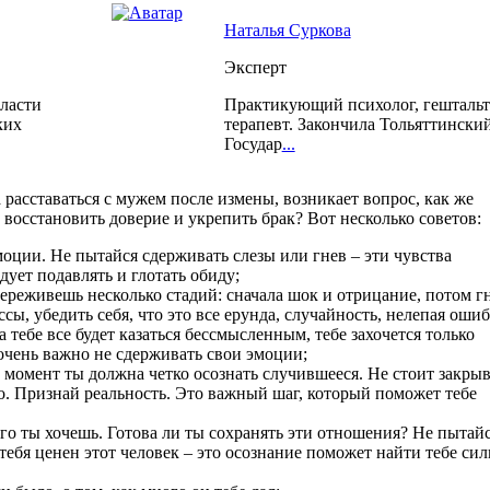
Наталья Суркова
Эксперт
ласти
Практикующий психолог, гештальт
ких
терапевт. Закончила Тольяттински
Государ
...
а расставаться с мужем после измены, возникает вопрос, как же
 восстановить доверие и укрепить брак? Вот несколько советов:
моции. Не пытайся сдерживать слезы или гнев – эти чувства
дует подавлять и глотать обиду;
переживешь несколько стадий: сначала шок и отрицание, потом г
ы, убедить себя, что это все ерунда, случайность, нелепая ошиб
 тебе все будет казаться бессмысленным, тебе захочется только
 очень важно не сдерживать свои эмоции;
т момент ты должна четко осознать случившееся. Не стоит закрыв
ло. Признай реальность. Это важный шаг, который поможет тебе
его ты хочешь. Готова ли ты сохранять эти отношения? Не пытай
 тебя ценен этот человек – это осознание поможет найти тебе сил