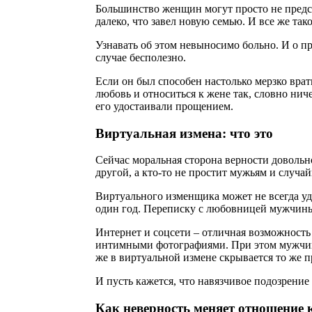
Большинство женщин могут просто не предста
далеко, что завел новую семью. И все же тако
Узнавать об этом невыносимо больно. И о п
случае бесполезно.
Если он был способен настолько мерзко врать
любовь и относиться к жене так, словно ниче
его удостаивали прощением.
Виртуальная измена: что это
Сейчас моральная сторона верности довольн
другой, а кто-то не простит мужьям и случа
Виртуального изменщика может не всегда уд
один год. Переписку с любовницей мужчины
Интернет и соцсети – отличная возможность 
интимными фотографиями. При этом мужчина 
же в виртуальной измене скрывается то же п
И пусть кажется, что навязчивое подозрение
Как неверность меняет отношение 