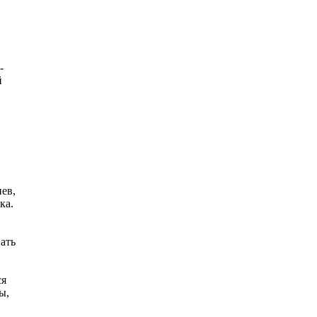
-
й
нев,
ка.
ать
ся
ы,