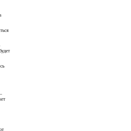
в
ться
ю
будет
ись
–
жет
от