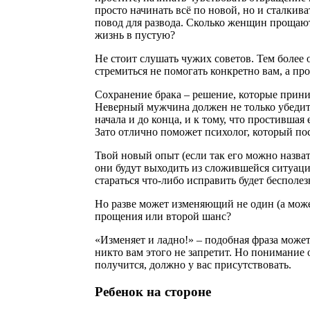
просто начинать всё по новой, но и сталки
повод для развода. Сколько женщин прощаю
жизнь в пустую?
Не стоит слушать чужих советов. Тем более 
стремиться не помогать конкретно вам, а про
Сохранение брака – решение, которые приним
Неверный мужчина должен не только убедить 
начала и до конца, и к тому, что простившая
Зато отлично поможет психолог, который пос
Твой новый опыт (если так его можно назват
они будут выходить из сложившейся ситуации
стараться что-либо исправить будет бесполез
Но разве может изменяющий не один (а может
прощения или второй шанс?
«Изменяет и ладно!» – подобная фраза может
никто вам этого не запретит. Но понимание 
получится, должно у вас присутствовать.
Ребенок на стороне