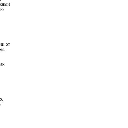
лжный
ою
ии от
мя.
как
о,
е