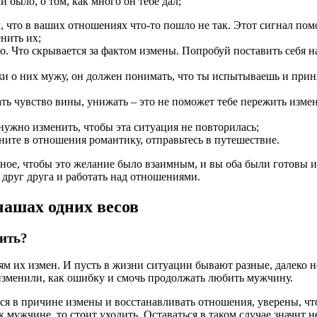
 было, о том, как много он тебе дал;
м, что в ваших отношениях что-то пошло не так. Этот сигнал по
нить их;
о. Что скрывается за фактом измены. Попробуй поставить себя н
ажи о них мужу, он должен понимать, что ты испытываешь и прин
ть чувство вины, унижать – это не поможет тебе пережить изме
нужно изменить, чтобы эта ситуация не повторилась;
ните в отношения романтику, отправьтесь в путешествие.
вное, чтобы это желание было взаимным, и вы оба были готовы 
друг друга и работать над отношениями.
чашах одних весов
тить?
м их измен. И пусть в жизни ситуации бывают разные, далеко н
 изменили, как ошибку и смочь продолжать любить мужчину.
ся в причине измены и восстанавливать отношения, уверены, чт
 мужчине, то стоит уходить. Оставаться в таком случае значит н