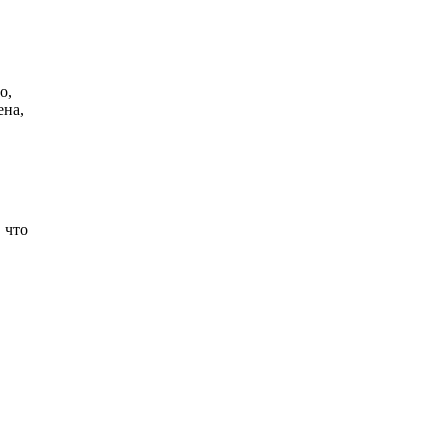
о,
ена,
 что