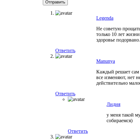
Legenda
Не советую прощать,
только 10 лет жизн
здоровье подорван
Ответить
Manunya
Каждый решает сам к
все изменяют, нет н
действительно мало
Ответить
Лидия
у меня такой м
собираемся)
Ответить