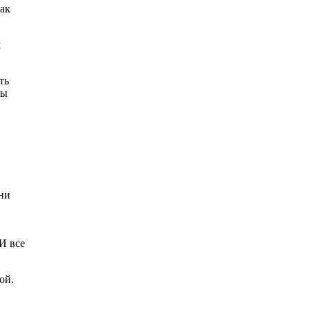
так
м
ть
бы
 ни
И все
дой.