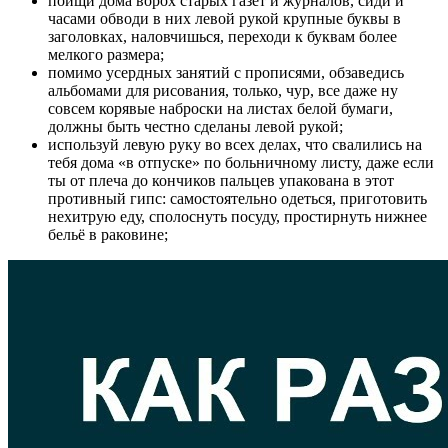
поищи дома ворох старых газет и журналов, сиди и
часами обводи в них левой рукой крупные буквы в
заголовках, наловчишься, переходи к буквам более
мелкого размера;
помимо усердных занятий с прописями, обзаведись
альбомами для рисования, только, чур, все даже ну
совсем корявые наброски на листах белой бумаги,
должны быть честно сделаны левой рукой;
используй левую руку во всех делах, что свалились на
тебя дома «в отпуске» по больничному листу, даже если
ты от плеча до кончиков пальцев упакована в этот
противный гипс: самостоятельно одеться, приготовить
нехитрую еду, сполоснуть посуду, простирнуть нижнее
бельё в раковине;