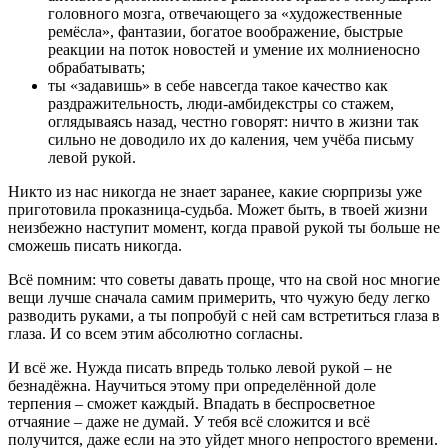
головного мозга, отвечающего за «художественные
ремёсла», фантазии, богатое воображение, быстрые
реакции на поток новостей и умение их молниеносно
обрабатывать;
ты «задавишь» в себе навсегда такое качество как
раздражительность, люди-амбидекстры со стажем,
оглядываясь назад, честно говорят: ничто в жизни так
сильно не доводило их до каления, чем учёба письму
левой рукой.
Никто из нас никогда не знает заранее, какие сюрпризы уже
приготовила проказница-судьба. Может быть, в твоей жизни
неизбежно наступит момент, когда правой рукой ты больше не
сможешь писать никогда.
Всё помним: что советы давать проще, что на свой нос многие
вещи лучше сначала самим примерить, что чужую беду легко
разводить руками, а ты попробуй с ней сам встретиться глаза в
глаза. И со всем этим абсолютно согласны.
И всё же. Нужда писать впредь только левой рукой – не
безнадёжна. Научиться этому при определённой доле
терпения – сможет каждый. Впадать в беспросветное
отчаяние – даже не думай. У тебя всё сложится и всё
получится, даже если на это уйдет много непростого времени.