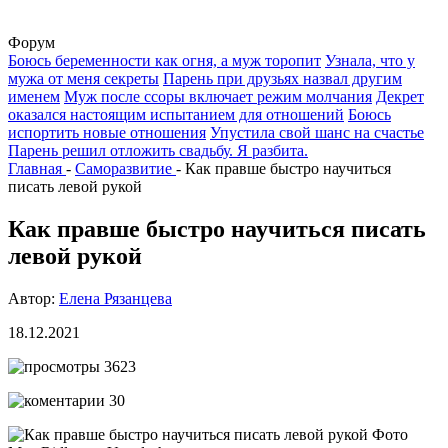
Форум
Боюсь беременности как огня, а муж торопит
Узнала, что у
мужа от меня секреты
Парень при друзьях назвал другим
именем
Муж после ссоры включает режим молчания
Декрет
оказался настоящим испытанием для отношений
Боюсь
испортить новые отношения
Упустила свой шанс на счастье
Парень решил отложить свадьбу. Я разбита.
Главная
-
Саморазвитие
-
Как правше быстро научиться
писать левой рукой
Как правше быстро научиться писать
левой рукой
Автор:
Елена Рязанцева
18.12.2021
3623
30
Фото