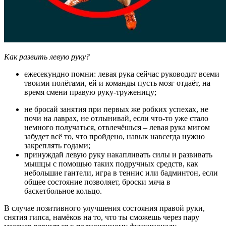
Как развить левую руку?
ежесекундно помни: левая рука сейчас руководит всеми
твоими полётами, ей и команды пусть мозг отдаёт, на
время смени правую руку-труженицу;
не бросай занятия при первых же робких успехах, не
почи на лаврах, не отлынивай, если что-то уже стало
немного получаться, отвлечёшься – левая рука мигом
забудет всё то, что пройдено, навык навсегда нужно
закреплять годами;
принуждай левую руку накапливать силы и развивать
мышцы с помощью таких подручных средств, как
небольшие гантели, игра в теннис или бадминтон, если
общее состояние позволяет, броски мяча в
баскетбольное кольцо.
В случае позитивного улучшения состояния правой руки,
снятия гипса, намёков на то, что ты сможешь через пару