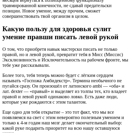
месяцев вернуться к полноценному функционалу
травмированной конечности, не сдавай предательски
позиции. Новое умение, между прочим, сможет
совершенствовать твой организм в целом.
Какую пользу для здоровья сулит
умение правши писать левой рукой
О том, что приобретя навык мастерски писать не только
правой, но и левой рукой, превратит тебя в Мисс (Миссис)
Эксклюзивность и Исключительность на рабочем фронте, мы
тебе уже рассказывали.
Более того, тебя теперь можно будет с лёгким сердцем
называть «Госпожа Амбидекстр». Термина необычного не
пугайся сразу. Он произошёл от латинского ambi — «оба» и
лат. dexter — «правый» и выделяет из толпы тех, кто владеет
правой и левой рукой одинаково ловко. Есть даже люди,
которые уже рождаются с этим талантом.
Еще одно для тебя открытие – это тот факт, что мы все
появляемся на свет с этим невероятно полезным умением и
только к 4-м годам наш мозг делает окончательный выбор:
какой руке подарить приоритет на всю нашу оставшуюся