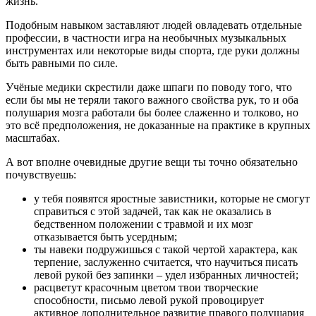
жизнь.
Подобным навыком заставляют людей овладевать отдельные
профессии, в частности игра на необычных музыкальных
инструментах или некоторые виды спорта, где руки должны
быть равными по силе.
Учёные медики скрестили даже шпаги по поводу того, что
если бы мы не теряли такого важного свойства рук, то и оба
полушария мозга работали бы более слаженно и толково, но
это всё предположения, не доказанные на практике в крупных
масштабах.
А вот вполне очевидные другие вещи ты точно обязательно
почувствуешь:
у тебя появятся яростные завистники, которые не смогут
справиться с этой задачей, так как не оказались в
бедственном положении с травмой и их мозг
отказывается быть усердным;
ты навеки подружишься с такой чертой характера, как
терпение, заслуженно считается, что научиться писать
левой рукой без запинки – удел избранных личностей;
расцветут красочным цветом твои творческие
способности, письмо левой рукой провоцирует
активное дополнительное развитие правого полушария