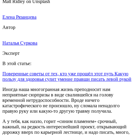
Matt Ridley on Unsplash
Елена Рязанцева
Автор
Наталья Суркова
Эксперт
В этой статье:
Поверенные советы от тех, кто уже прошёл этот путь
Какую
пользу для здоровья сулит умение правши писать левой рукой
Иногда наша многогранная жизнь преподносит нам
неприятные сюрпризы в виде свалившейся на голову
временной нетрудоспособности. Вроде ничего
катастрофического не произошло, ну сломала ненадолго
правую руку или какую-то другую травму получила.
А у тебя, как назло, горит «синим пламенем» срочный,
важный, на редкость интереснейший проект, открывающий
дорожку вверх по карьерной лестнице, и надо писать, много,