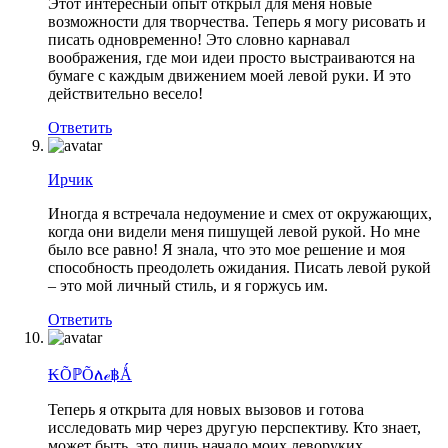
Этот интересный опыт открыл для меня новые
возможности для творчества. Теперь я могу рисовать и
писать одновременно! Это словно карнавал
воображения, где мои идеи просто выстраиваются на
бумаге с каждым движением моей левой руки. И это
действительно весело!
Ответить
Ирчик
Иногда я встречала недоумение и смех от окружающих,
когда они видели меня пишущей левой рукой. Но мне
было все равно! Я знала, что это мое решение и моя
способность преодолеть ожидания. Писать левой рукой
– это мой личный стиль, и я горжусь им.
Ответить
₭ÕℙÕለℯ฿Ǻ
Теперь я открыта для новых вызовов и готова
исследовать мир через другую перспективу. Кто знает,
может быть, это лишь начало моих леворуких