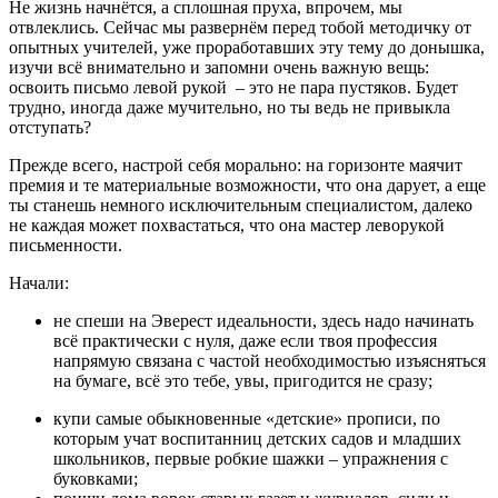
Не жизнь начнётся, а сплошная пруха, впрочем, мы
отвлеклись. Сейчас мы развернём перед тобой методичку от
опытных учителей, уже проработавших эту тему до донышка,
изучи всё внимательно и запомни очень важную вещь:
освоить письмо левой рукой – это не пара пустяков. Будет
трудно, иногда даже мучительно, но ты ведь не привыкла
отступать?
Прежде всего, настрой себя морально: на горизонте маячит
премия и те материальные возможности, что она дарует, а еще
ты станешь немного исключительным специалистом, далеко
не каждая может похвастаться, что она мастер леворукой
письменности.
Начали:
не спеши на Эверест идеальности, здесь надо начинать
всё практически с нуля, даже если твоя профессия
напрямую связана с частой необходимостью изъясняться
на бумаге, всё это тебе, увы, пригодится не сразу;
купи самые обыкновенные «детские» прописи, по
которым учат воспитанниц детских садов и младших
школьников, первые робкие шажки – упражнения с
буковками;