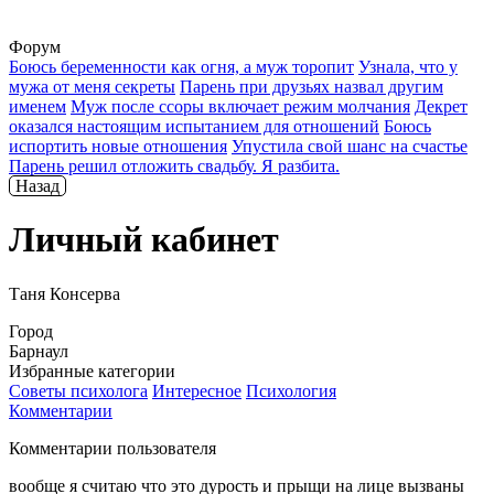
Форум
Боюсь беременности как огня, а муж торопит
Узнала, что у
мужа от меня секреты
Парень при друзьях назвал другим
именем
Муж после ссоры включает режим молчания
Декрет
оказался настоящим испытанием для отношений
Боюсь
испортить новые отношения
Упустила свой шанс на счастье
Парень решил отложить свадьбу. Я разбита.
Назад
Личный кабинет
Таня Консерва
Город
Барнаул
Избранные категории
Советы психолога
Интересное
Психология
Комментарии
Комментарии пользователя
вообще я считаю что это дурость и прыщи на лице вызваны