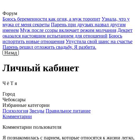
Форум
Боюсь беременности как огня, а муж торопит
Узнала, что у
мужа от меня секреты
Парень при друзьях назвал другим
именем
Муж после ссоры включает режим молчания
Декрет
оказался настоящим испытанием для отношений
Боюсь
испортить новые отношения
Упустила свой шанс на счастье
Парень решил отложить свадьбу. Я разбита.
Назад
Личный кабинет
Ч ё Т я
Город
Чебоксары
Избранные категории
Психология
Звезды
Правильное питание
Комментарии
Комментарии пользователя
Я познакомилась с парнем, которые относятся к жизни легко,