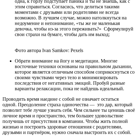
одна, к горлу подступает паника и ты не знаешь, как с
этим справиться. Согласись, что делиться такими
моментами с друзьями или родителями не всегда
возможно. В лучшем случае, можно натолкнуться на
недоумение и непонимание, «ты же не маленькая
девочка, чтобы из-за этого переживать?» Сформулируй
свои страхи на бумаге, чтобы дать им выход;
Фото автора Ivan Samkov: Pexels
Обрати внимание на йогу и медитации. Многие
восточные техники основаны на правильном дыхании,
которое является отличным способом соприкоснуться со
своими чувствами через тело и минимизировать
последствия от негативных эмоций. Пробуй разные
варианты релаксации, пока не найдешь идеальный.
Проводить время наедине с собой не означает остаться
одной. Преодоление страха одиночества — это дар, который
позволит тебе лучше узнать себя. Чем сильнее ты ценишь своё
личное время и пространство, тем большее удовольствие
получишь от присутствия в компании. Чтобы жить полной
жизнью и построить здоровые отношения с родителями,
друзьями и партнёром, нужно сначала выстроить их с собой.