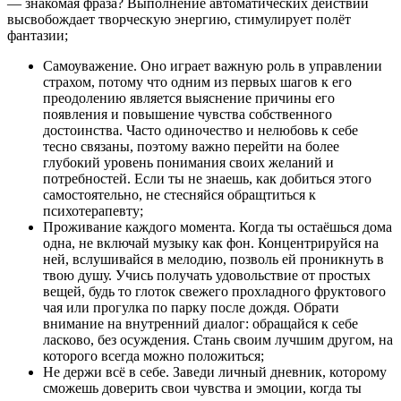
— знакомая фраза? Выполнение автоматических действий
высвобождает творческую энергию, стимулирует полёт
фантазии;
Самоуважение. Оно играет важную роль в управлении
страхом, потому что одним из первых шагов к его
преодолению является выяснение причины его
появления и повышение чувства собственного
достоинства. Часто одиночество и нелюбовь к себе
тесно связаны, поэтому важно перейти на более
глубокий уровень понимания своих желаний и
потребностей. Если ты не знаешь, как добиться этого
самостоятельно, не стесняйся обращтиться к
психотерапевту;
Проживание каждого момента. Когда ты остаёшься дома
одна, не включай музыку как фон. Концентрируйся на
ней, вслушивайся в мелодию, позволь ей проникнуть в
твою душу. Учись получать удовольствие от простых
вещей, будь то глоток свежего прохладного фруктового
чая или прогулка по парку после дождя. Обрати
внимание на внутренний диалог: обращайся к себе
ласково, без осуждения. Стань своим лучшим другом, на
которого всегда можно положиться;
Не держи всё в себе. Заведи личный дневник, которому
сможешь доверить свои чувства и эмоции, когда ты