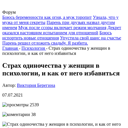
Форум
Боюсь беременности как огня, а муж торопит
Узнала, что у
мужа от меня секреты
Парень при друзьях назвал другим
именем
Муж после ссоры включает режим молчания
Декрет
оказался настоящим испытанием для отношений
Боюсь
испортить новые отношения
Упустила свой шанс на счастье
Парень решил отложить свадьбу. Я разбита.
Главная
-
Психология
-
Страх одиночества у женщин в
психологии, и как от него избавиться
Страх одиночества у женщин в
психологии, и как от него избавиться
Автор:
Виктория Берегина
07.07.2021
2539
38