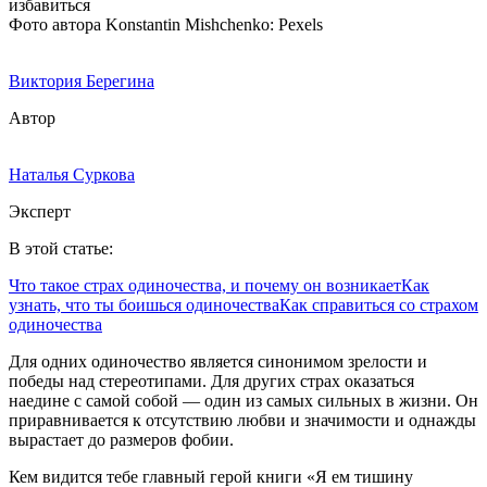
Фото автора Konstantin Mishchenko: Pexels
Виктория Берегина
Автор
Наталья Суркова
Эксперт
В этой статье:
Что такое страх одиночества, и почему он возникает
Как
узнать, что ты боишься одиночества
Как справиться со страхом
одиночества
Для одних одиночество является синонимом зрелости и
победы над стереотипами. Для других страх оказаться
наедине с самой собой — один из самых сильных в жизни. Он
приравнивается к отсутствию любви и значимости и однажды
вырастает до размеров фобии.
Кем видится тебе главный герой книги «Я ем тишину