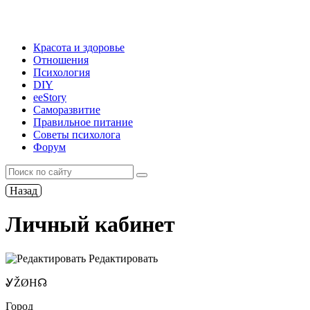
Красота и здоровье
Отношения
Психология
DIY
ееStory
Саморазвитие
Правильное питание
Советы психолога
Форум
Назад
Личный кабинет
Редактировать
ᎽŽØH☊
Город