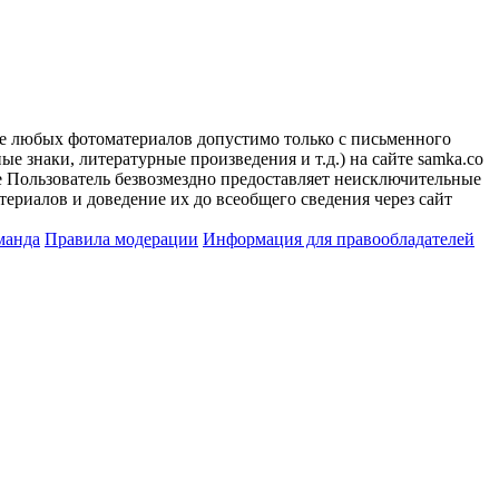
ие любых фотоматериалов допустимо только с письменного
 знаки, литературные произведения и т.д.) на сайте samka.co
 Пользователь безвозмездно предоставляет неисключительные
ериалов и доведение их до всеобщего сведения через сайт
манда
Правила модерации
Информация для правообладателей