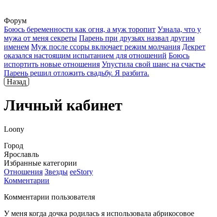
Форум
Боюсь беременности как огня, а муж торопит
Узнала, что у
мужа от меня секреты
Парень при друзьях назвал другим
именем
Муж после ссоры включает режим молчания
Декрет
оказался настоящим испытанием для отношений
Боюсь
испортить новые отношения
Упустила свой шанс на счастье
Парень решил отложить свадьбу. Я разбита.
Назад
Личный кабинет
Loony
Город
Ярославль
Избранные категории
Отношения
Звезды
ееStory
Комментарии
Комментарии пользователя
У меня когда дочка родилась я использовала абрикосовое