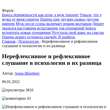
Форум
Боюсь беременности как огня, а муж торопит
Узнала, что у
мужа от меня секреты
Парень при друзьях назвал другим
именем
Муж после ссоры включает режим молчания
Декрет
оказался настоящим испытанием для отношений
Боюсь
испортить новые отношения
Упустила свой шанс на счастье
Парень решил отложить свадьбу. Я разбита.
Главная
-
Психология
-
Нерефлексивное и рефлексивное
слушание в психологии и их разница
Нерефлексивное и рефлексивное
слушание в психологии и их разница
Автор:
Анна Шенберг
06.01.2022
3810
43