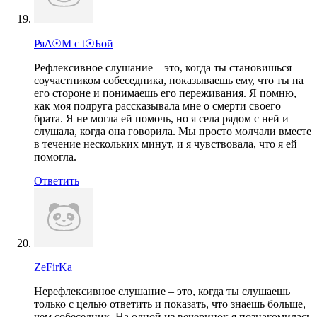
РяΔ☉М с t☉Бой
Рефлексивное слушание – это, когда ты становишься
соучастником собеседника, показываешь ему, что ты на
его стороне и понимаешь его переживания. Я помню,
как моя подруга рассказывала мне о смерти своего
брата. Я не могла ей помочь, но я села рядом с ней и
слушала, когда она говорила. Мы просто молчали вместе
в течение нескольких минут, и я чувствовала, что я ей
помогла.
Ответить
ZeFirKa
Нерефлексивное слушание – это, когда ты слушаешь
только с целью ответить и показать, что знаешь больше,
чем собеседник. На одной из вечеринок я познакомилась