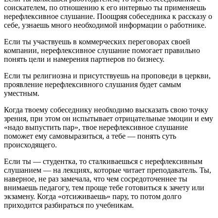
соискателем, по отношению к его интервью ты применяешь
нерефлексивное слушание. Поощряя собеседника к рассказу о
себе, узнаешь много необходимой информации о работнике.
Если ты участвуешь в коммерческих переговорах своей
компании, нерефлексивное слушание помогает правильно
понять цели и намерения партнеров по бизнесу.
Если ты религиозна и присутствуешь на проповеди в церкви,
проявление нерефлексивного слушания будет самым
уместным.
Когда твоему собеседнику необходимо высказать свою точку
зрения, при этом он испытывает отрицательные эмоции и ему
«надо выпустить пар», твое нерефлексивное слушание
поможет ему самовыразиться, а тебе — понять суть
происходящего.
Если ты — студентка, то сталкиваешься с нерефлексивным
слушанием — на лекциях, которые читает преподаватель. Ты,
наверное, не раз замечала, что чем сосредоточеннее ты
внимаешь педагогу, тем проще тебе готовиться к зачету или
экзамену. Когда «отсиживаешь» пару, то потом долго
приходится разбираться по учебникам.