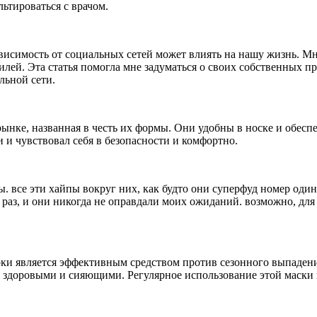
ьтироваться с врачом.
висимость от социальных сетей может влиять на нашу жизнь. Мно
лей. Эта статья помогла мне задуматься о своих собственных п
льной сети.
нке, названная в честь их формы. Они удобны в носке и обеспе
и и чувствовал себя в безопасности и комфортно.
ы. все эти хайпы вокруг них, как будто они суперфуд номер один.
раз, и они никогда не оправдали моих ожиданий. возможно, для 
орки является эффективным средством против сезонного выпаден
е здоровыми и сияющими. Регулярное использование этой маски