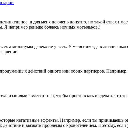
нтарии
инстинктивное, и для меня не очень понятно, но такой страх име
ы, Я например раньше боялась ночных мотыльков.)
сех а миллиумы далеко не у всех. У меня никогда в жизни такого
оявление
епродуманных действий одного или обоих партнеров. Например,
зуализациями” вместо того, чтобы просто взять и сделать что-то
екоторые негативные эффекты. Например, если ты принимаешь о
х действие и вызвать проблемы с кровотечением. Поэтому, если 