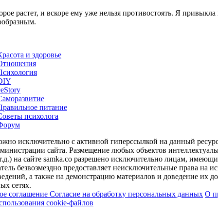
орое растет, и вскоре ему уже нельзя противостоять. Я привыкла к
нообразным.
Красота и здоровье
Отношения
Психология
DIY
ееStory
Саморазвитие
Правильное питание
Советы психолога
Форум
можно исключительно с активной гиперссылкой на данный ресур
дминистрации сайта. Размещение любых объектов интеллектуальн
т.д.) на сайте samka.co разрешено исключительно лицам, имеющ
тель безвозмездно предоставляет неисключительные права на ис
едений, а также на демонстрацию материалов и доведение их до 
ых сетях.
кое соглашение
Согласие на обработку персональных данных
О п
спользования cookie-файлов