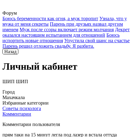
Форум
Боюсь беременности как огня, а муж торопит
Узнала, что у
мужа от меня секреты
Парень при друзьях назвал другим
именем
Муж после ссоры включает режим молчания
Декрет
оказался настоящим испытанием для отношений
Боюсь
испортить новые отношения
Упустила свой шанс на счастье
Парень решил отложить свадьбу. Я разбита.
Назад
Личный кабинет
ШИП ШИП
Город
Махачкала
Избранные категории
Советы психолога
Комментарии
Комментарии пользователя
прям таки на 15 минут легла под лазер и встала оттуда