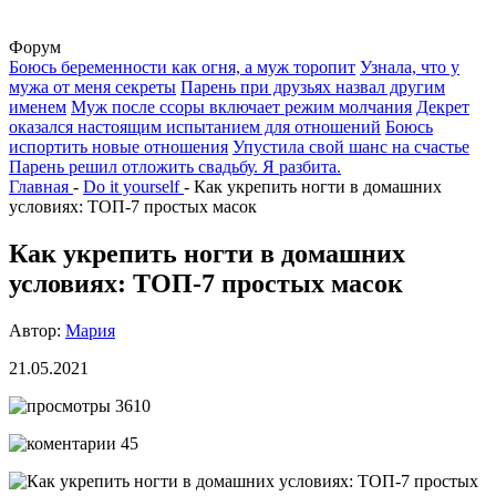
Форум
Боюсь беременности как огня, а муж торопит
Узнала, что у
мужа от меня секреты
Парень при друзьях назвал другим
именем
Муж после ссоры включает режим молчания
Декрет
оказался настоящим испытанием для отношений
Боюсь
испортить новые отношения
Упустила свой шанс на счастье
Парень решил отложить свадьбу. Я разбита.
Главная
-
Do it yourself
-
Как укрепить ногти в домашних
условиях: ТОП-7 простых масок
Как укрепить ногти в домашних
условиях: ТОП-7 простых масок
Автор:
Мария
21.05.2021
3610
45