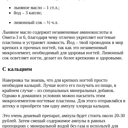
льняное масло – 1 ст.л.;
йод – 3 капли;
лимонный сок – ½ ч.л.
Льняное масло содержит незаменимые аминокислоты и
Омега-3 и 6, благодаря чему отлично укрепляет ногтевые
пластины и устраняет ломкость. Йод – твой проводник в мир
крепких и прочных ногтей, так как это незаменимый
микроэлемент, необходимый для здоровья ногтей. Лимонный
сок осветляет ногти, делает их более крепкими и здоровыми.
С кальцием
Наверняка ты знаешь, что для крепких ногтей просто
необходим кальций. Лучше всего его получать из пищи, в
крайнем случае – из специальных минеральных добавок.
Однако в домашних условиях можно насытить этим
микроэлементом ногтевые пластины. Для этого отправляйся в
аптеку и приобрети там одну ампулу хлорида кальция.
Это очень дешевый препарат, ампула будет стоить около 20-30
рублей. Затем смешай содержимое ампулы в равных
пропорциях с минеральной водой без газа и используй для