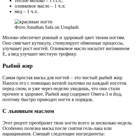
теплое молоко – 1 ст.л.;
оливковое масло – 1 ч.л;
мед – 1 ч.л.
Фото Jonathan Safa on Unsplash
Молоко обеспечит ровный и здоровый цвет твоим ногтям.
Оно смягчает кутикулу, стимулирует обменные процессы,
улучшает рост ногтей. Оливковое масло насытит витамином
Е, а мед улучшит местную трофику.
Рыбий жир
Самая простая маска для ногтей – это чистый рыбий жир.
Наноси его с помощью ватной палочки на каждый ноготок
перед сном, и уже через неделю увидишь, что они стали
прочнее и здоровее. Рыбий жир содержит Омега-3 и йод,
поэтому быстро приводит ногти в порядок.
С льняным маслом
Этот рецепт преобразит твои ногти всего за несколько недель.
Особенно полезна маска после снятия гель-лака или
наращивания. Смешай следующие ингредиенты: